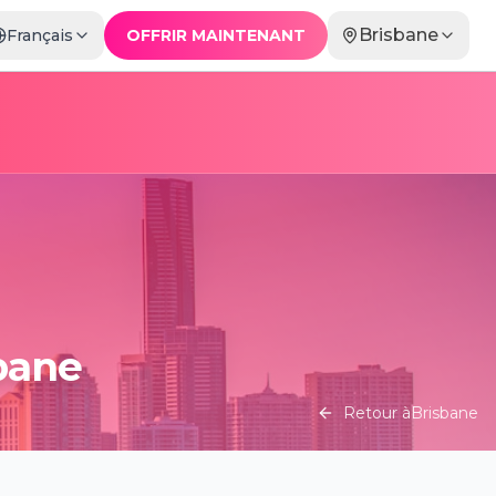
Brisbane
Français
OFFRIR MAINTENANT
bane
Retour à
Brisbane
The Art of Banksy “Without