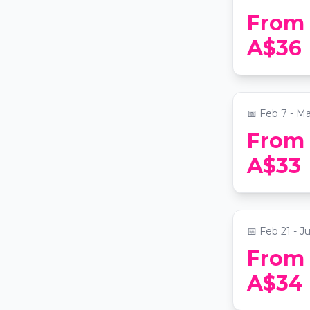
From
Candleligh
A$36
Sheeran
📍
Saint John'
📅
Feb 7 - M
From
Candlelig
A$33
on Strings
📍
Saint John'
📅
Feb 21 - J
From
Candleligh
A$34
Bach, and