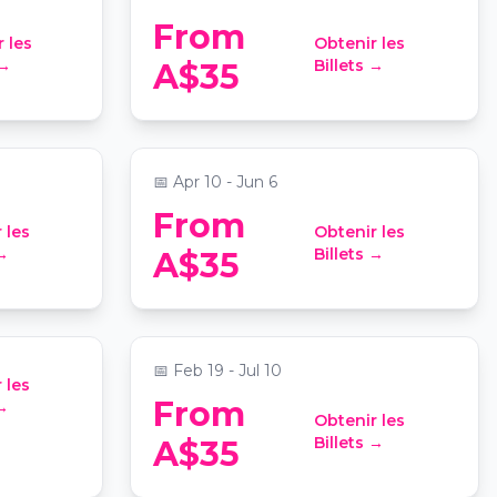
From
 les
Obtenir les
Four
Candlelight: Best of
 →
Billets →
A$35
Fleetwood Mac
edral
📍
Saint John's Anglican Cathedral
📅
Apr 10 - Jun 6
From
 les
Obtenir les
Four
 →
Billets →
A$35
Candlelight: Tribute to Queen
📍
Saint John's Anglican Cathedral
📅
Feb 19 - Jul 10
 les
From
 →
Obtenir les
mer's
Virtual Room Brisbane: An
Billets →
A$35
Immersive 3D Team