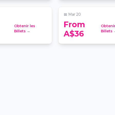
s
hen’s Cathedral
📍
Saint Stephen’s Cathedral
📅
Mar 20
From
Obtenir les
Obtenir
Billets →
Billets
A$36