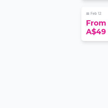
Composer
📍
Saint Step
📅
Feb 12
From
A$49