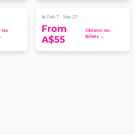
Experience
📍
Virtual Room Brisbane
📅
Feb 7 - Sep 27
From
 les
Obtenir les
 →
Billets →
A$55