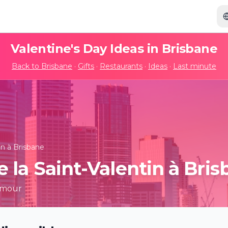
Valentine's Day Ideas in
Brisbane
Back to
Brisbane
·
Gifts
·
Restaurants
·
Ideas
·
Last minute
in à Brisbane
 la Saint-Valentin à Bris
amour
Dopamine Land: A