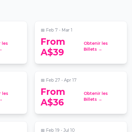
nce
Limits” Chapter Two –
Celebrating 10 years of
📍
Uptown
Defiance
📅
Feb 7 - Mar 1
From
 les
Obtenir les
Candlelight: Tribute to Queen
 →
Billets →
A$39
& The Beatles
edral
📍
Grand on Ann
📅
Feb 27 - Apr 17
From
 les
Obtenir les
ing
Candlelight: Hans Zimmer's
 →
Billets →
A$36
 Show
Best Works
📍
Saint John's Anglican Cathedral
📅
Feb 19 - Jul 10