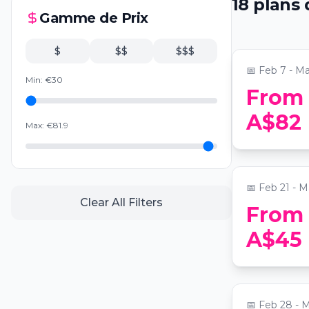
18
plans
Blanc de 
Gamme de Prix
📍
The West E
$
$$
$$$
📅
Feb 7 - Ma
Min:
€
30
From
Candleligh
A$82
Max:
€
81.9
Rings
📍
Saint John'
📅
Feb 21 - M
Clear All Filters
From
Candleligh
A$45
Swift
📍
Grand on 
📅
Feb 28 - 