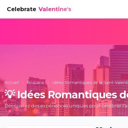
Celebrate
Valentine's
Accueil
Brisbane
Idées Romantiques de la Saint-Valent
💡
Idées Romantiques de
Découvrez des expériences uniques pour célébrer l'