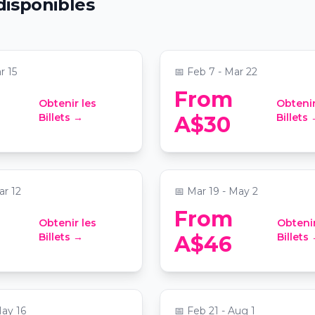
disponibles
Blanc Encore
Multisensory Experie
nd Electric
📍
Uptown
r 15
📅
Feb 7 - Mar 22
From
Obtenir les
Obtenir
t: The Lord of the
Candlelight: Best of
Billets →
Billets
A$30
Bridgerton on Strings
s Anglican Cathedral
📍
Saint John's Anglican Cath
ar 12
📅
Mar 19 - May 2
From
Obtenir les
Obtenir
t: Tribute to Taylor
Ballet of Lights: Sleep
Billets →
Billets
A$46
Beauty in a Sparkling
Ann
📍
QUT Gardens Theatre
May 16
📅
Feb 21 - Aug 1