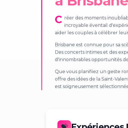
à Brisban
C
réer des moments inoubliables
incroyable éventail d'expér
aider les couples à célébrer leu
Brisbane est connue pour sa scè
Des concerts intimes et des expér
d'innombrables opportunités de
Que vous planifiiez un geste r
offre des idées de la Saint-Val
est soigneusement sélectionnée 
Expériences 
💝