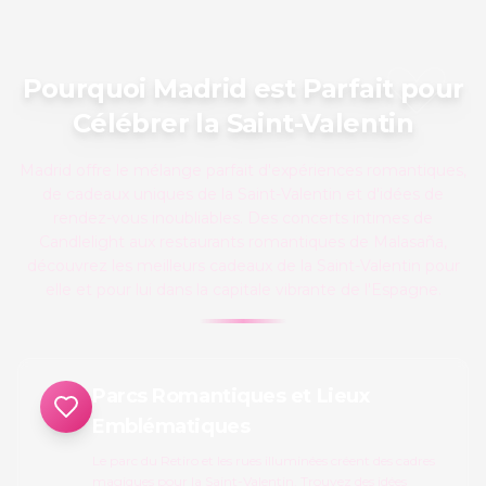
#
3
♥ TOP PICK
Pourquoi Madrid est Parfait pour
Célébrer la Saint-Valentin
Madrid offre le mélange parfait d'expériences romantiques,
de cadeaux uniques de la Saint-Valentin et d'idées de
rendez-vous inoubliables. Des concerts intimes de
Candlelight aux restaurants romantiques de Malasaña,
découvrez les meilleurs cadeaux de la Saint-Valentin pour
elle et pour lui dans la capitale vibrante de l'Espagne.
Parcs Romantiques et Lieux
Emblématiques
Le parc du Retiro et les rues illuminées créent des cadres
magiques pour la Saint-Valentin. Trouvez des idées