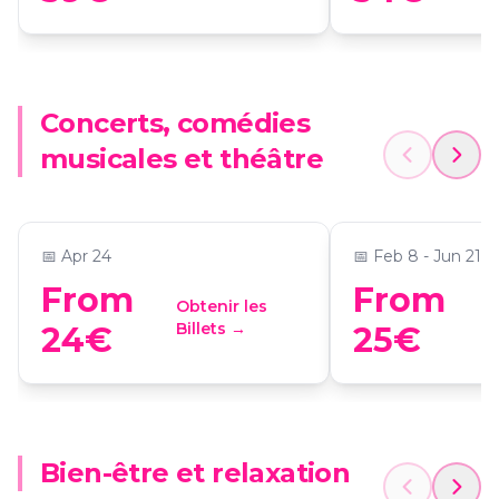
Concerts, comédies
Ballet of Lights: La Bella
The Jazz Room:
musicales et théâtre
Durmiente en un
Corazón de Nu
espectáculo deslumbrante
📍
Círculo de Bellas Artes
📍
Café Berlín
📅
Apr 24
📅
Feb 8 - Jun 21
From
From
Obtenir les
O
Billets →
B
24€
25€
Sulis Hammam Spa -
Circuito de ag
Bien-être et relaxation
Experience
Hotel & Spa