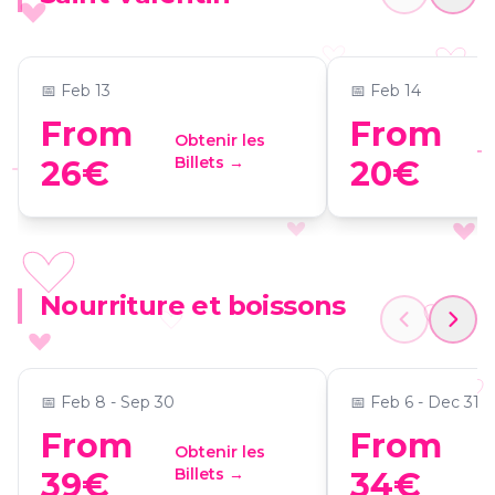
📍
Fabrik
📍
VG Fuenlabrada
📅
Feb 13
📅
Feb 14
From
From
Obtenir les
O
Billets →
B
26€
20€
XOXO
RIU Plaza España: Brunch
Buffet de alta
Nourriture et boissons
con las mejores vistas de
asiática en Ge
Madrid
Restaurante
📍
Riu Plaza España
📍
Genko Restaura
📅
Feb 8 - Sep 30
📅
Feb 6 - Dec 31
From
From
Obtenir les
O
Billets →
B
39€
34€