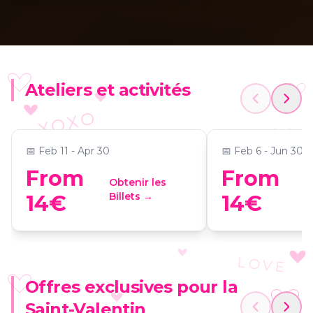
Machu Picchu: Viaje a la
Ateliers et activités
Ciudad Perdida
Museo Banksy
📍
Fever Hub Madrid | Experiencias Inmersivas
📍
Museo Banksy M
XOXO
📅
Feb 11 - Apr 30
📅
Feb 6 - Jun 30
From
From
Obtenir les
O
Billets →
B
14€
14€
LOVE
Offres exclusives pour la
UNIVERSIPARTY: WE LOVE
CARNAVAL 2026
Saint-Valentin
CARNAVAL 2026
San Valentín -