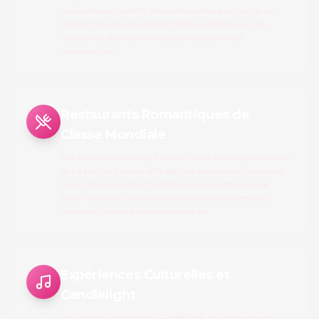
romantiques comme des promenades au coucher du
soleil et des terrasses confortables parfaites pour les
cadeaux de dernière minute et les expériences
romantiques.
Restaurants Romantiques de
Classe Mondiale
Des restaurants étoilés Michelin aux bars à tapas intimes
de La Latina, Madrid offre des restaurants romantiques
pour chaque couple. Parfaits pour les cadeaux de la
Saint-Valentin, ces expériences culinaires créent des
moments romantiques inoubliables.
Expériences Culturelles et
Candlelight
Les concerts intimes de Candlelight, les spectacles de