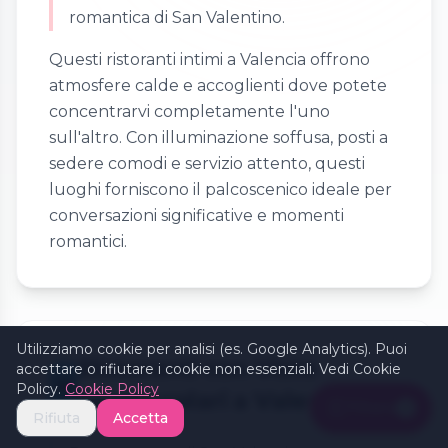
romantica di San Valentino.
Questi ristoranti intimi a Valencia offrono
atmosfere calde e accoglienti dove potete
concentrarvi completamente l'uno
sull'altro. Con illuminazione soffusa, posti a
sedere comodi e servizio attento, questi
luoghi forniscono il palcoscenico ideale per
conversazioni significative e momenti
romantici.
Utilizziamo cookie per analisi (es. Google Analytics). Puoi
Ristoranti con Viste
accettare o rifiutare i cookie non essenziali. Vedi Cookie
🌆
Policy.
Cookie Policy
Spettacolari a Valencia
Filters
1
Rifiuta
Accetta