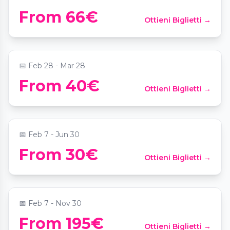
Concierto Secreto y Cata: una
From 66€
Ottieni Biglietti →
experiencia musical secreta en Valencia
📍
Localización Secreta Valencia
📅
Feb 28 - Mar 28
Menú Degustación Vegetariano en
From 40€
Ottieni Biglietti →
Portolito Centro
📍
Restaurante Portolito Centro
📅
Feb 7 - Jun 30
Menú en Portolito Centro + Masaje con
From 30€
Ottieni Biglietti →
piedras volcánicas
📍
Origen Cosmetics | Vinotherapy Spa
📅
Feb 7 - Nov 30
From 195€
Ottieni Biglietti →
Menú Portolito