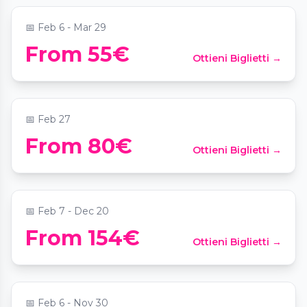
📅
Feb 6 - Mar 29
From 55€
Ottieni Biglietti →
La Cena Criminal
📍
Bodega BesalduchValls&Bellmunt
📅
Feb 27
Menú Degustación + Masaje Relajante
From 80€
Ottieni Biglietti →
para dos
📍
Portolito Centro
📅
Feb 7 - Dec 20
Menú 16 pintxos donostiarras + botella de
From 154€
Ottieni Biglietti →
vino en Orio Valencia
📍
ORIO Valencia
📅
Feb 6 - Nov 30