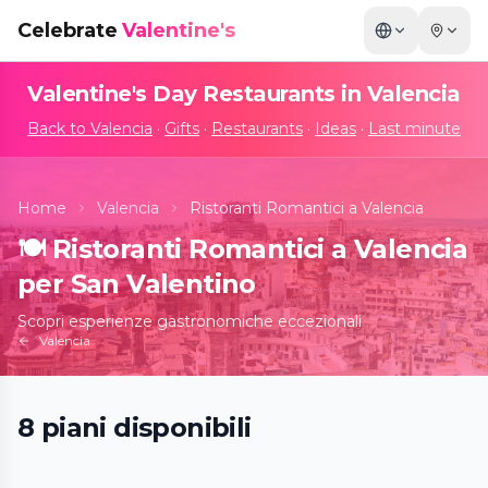
Celebrate
Valentine's
Valentine's Day Restaurants in
Valencia
Back to
Valencia
·
Gifts
·
Restaurants
·
Ideas
·
Last minute
Home
Valencia
Ristoranti Romantici a Valencia
🍽️
Ristoranti Romantici a Valencia
per San Valentino
Scopri esperienze gastronomiche eccezionali
Valencia
Tablao Flamenco El Toro y la Luna
8
piani
disponibili
Espectáculo & Cena & Bebida
📍
Tablao Flamenco El Toro y La Luna