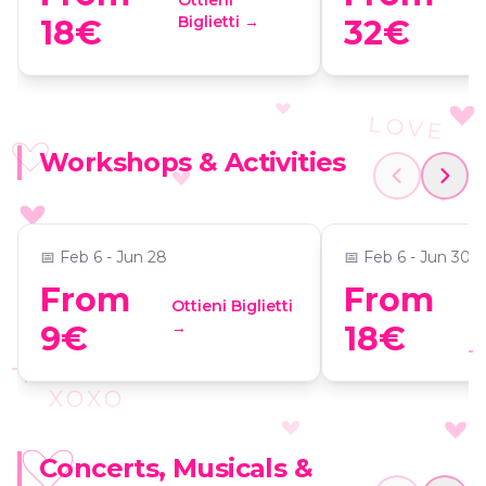
Ottieni
Biglietti →
18€
32€
LOVE
Expo Street art Paris - Zoo
La Cité Immer
Workshops & Activities
Art Show
Fables
📍
4 Pl. de la Défense
📍
5 rue de Berri
📅
Feb 6 - Jun 28
📅
Feb 6 - Jun 30
From
From
Ottieni Biglietti
→
9€
18€
XOXO
Concerts, Musicals &
Potted Potter, une parodie
Golden Comedy