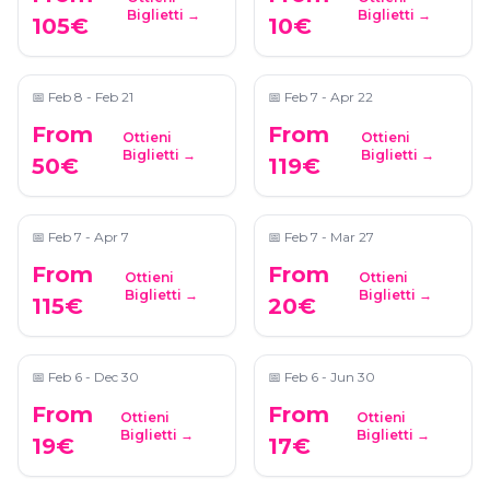
Workshop in Paris:
Croissant Baking
Biglietti →
Biglietti →
105€
10€
Learn to Make your
Class, Mastering the
Own Chocolates
Art with a Pastry Chef
📍
28 Bd de Bonne Nouvelle
📍
Studio Pâtisserie, Baking Class Paris
📅
Feb 8 - Feb 21
📅
Feb 7 - Apr 22
From
From
Ottieni
Ottieni
Dîner-croisière
Blind test des célib'✨
Biglietti →
Biglietti →
50€
119€
gastronomique sur la
Répartition par
Seine
tranches d'âge
📍
Bateaux Parisiens
📍
L'imprimerie Hôtel Clichy
📅
Feb 7 - Apr 7
📅
Feb 7 - Mar 27
From
From
Ottieni
Ottieni
Dégustation avec
Menu brésilien à
Biglietti →
Biglietti →
115€
20€
Accords mets et vins
volonté au Rodizio
Porta da Selva
📍
Foudre - Vins d'émotions
📍
Rodizio Porta Da Selva
📅
Feb 6 - Dec 30
📅
Feb 6 - Jun 30
From
From
Ottieni
Ottieni
Musique et
💘 SOIRÉE SPÉCIALE
Biglietti →
Biglietti →
19€
17€
Patrimoine : Les
SAINT-VALENTIN –
Variations Goldberg
CÉLIBATAIRES 💃🕺
📍
Eglise Saint Ephrem
📍
Hôtel Generator Paris
de Bach