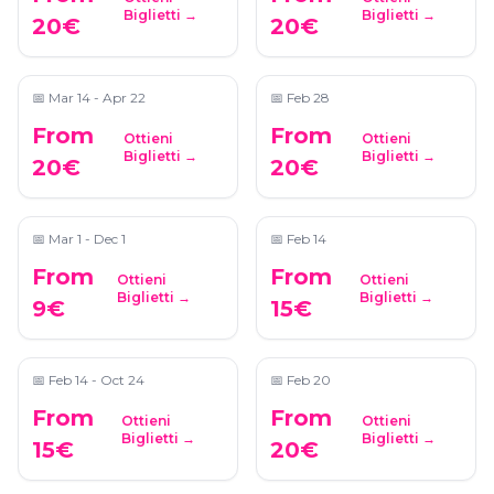
Vivez une expérience
Jeux des célib' 🎲
Biglietti →
Biglietti →
20€
20€
inoubliable avec une
Répartition par
visite théâtralisée de
tranches d'âge
📍
Square Nadar (Au pied de la statue du chevalier de la barre)
📍
L'imprimerie Hôtel Clichy
Montmartre !
📅
Mar 14 - Apr 22
📅
Feb 28
From
From
Ottieni
Ottieni
Jeu d'exploration en
Biglietti →
Biglietti →
20€
20€
plein air « Lost Lovers
Run des célib' 🏃‍♂️‍➡️
Paris »
📍
82 Bd de Clichy
📍
LE BATEAU PHARE
📅
Mar 1 - Dec 1
📅
Feb 14
From
From
Ottieni
Ottieni
Jeu de Piste à Paris :
Apéro salsa & bachata
Biglietti →
Biglietti →
9€
15€
La Romance de la
pour célibataires
Butte
📍
Parc Marcel Bleustein Blanchet dit Parc de la Turlure
📍
Okko Hotel Paris
📅
Feb 14 - Oct 24
📅
Feb 20
From
From
Ottieni
Ottieni
Dîner-Croisière de
Paris Dinner Bus
Biglietti →
Biglietti →
15€
20€
Saint Valentin à bord
Toque with
du Diamant Bleu
Champagne from
📍
2 Rue du Ranelagh
📍
Arrêt de bus
Champs-Elysees