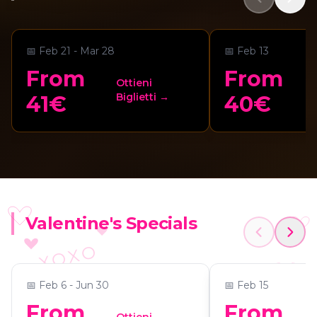
ensemble à cordes
de la Saint-Val
📍
Maison de la Mutualité
📍
Maison de l'Océ
📅
Feb 21 - Mar 28
📅
Feb 13
From
From
Ottieni
Biglietti →
41€
40€
La Cité Immersive des
Candlelight : É
Valentine's Specials
Fables
spéciale Saint
📍
5 rue de Berri
📍
Odéon Théâtre d
XOXO
📅
Feb 6 - Jun 30
📅
Feb 15
From
From