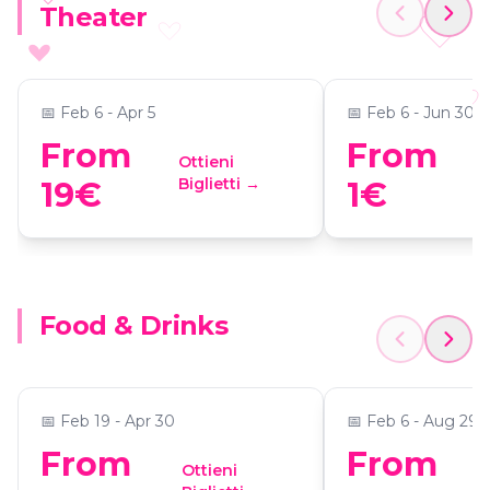
Theater
pas vraiment officielle par
meilleur du st
Dan & Jeff
📍
Théâtre du Gymnase Marie-Bell
📍
Golden Comedy 
📅
Feb 6 - Apr 5
📅
Feb 6 - Jun 30
From
From
Ottieni
O
Biglietti →
19€
1€
‘Vive les mariés !’ : dîner-
Le Loup Come
Food & Drinks
spectacle immersif
République : 
stand-up hilara
📍
Tesoro d'Italia - Paradis
📍
Hôtel 1K Paris
📅
Feb 19 - Apr 30
📅
Feb 6 - Aug 29
From
From
Ottieni