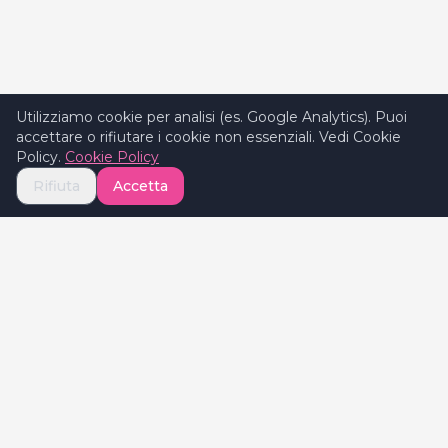
Utilizziamo cookie per analisi (es. Google Analytics). Puoi
accettare o rifiutare i cookie non essenziali. Vedi Cookie
Policy.
Cookie Policy
Rifiuta
Accetta
Celebrate
Valentine's
Celebratevalentines.com è la tua guida
globale alle esperienze di San Valentino, che