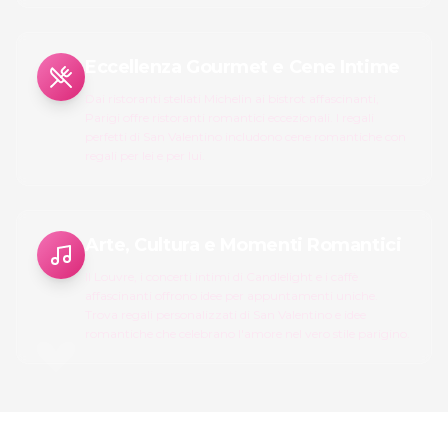
Eccellenza Gourmet e Cene Intime
Dai ristoranti stellati Michelin ai bistrot affascinanti,
Parigi offre ristoranti romantici eccezionali. I regali
perfetti di San Valentino includono cene romantiche con
regali per lei e per lui.
Arte, Cultura e Momenti Romantici
Il Louvre, i concerti intimi di Candlelight e i caffè
affascinanti offrono idee per appuntamenti uniche.
Trova regali personalizzati di San Valentino e idee
romantiche che celebrano l'amore nel vero stile parigino.