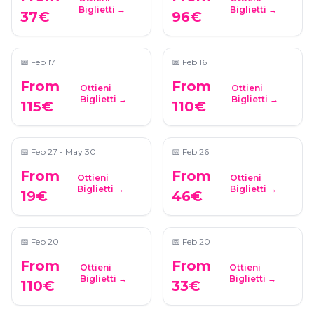
Candlelight Signature
Candlelight Signature
Biglietti →
Biglietti →
37€
96€
: Hommage à Charles
: Hommage à Céline
Aznavour
Dion
📍
Tour Eiffel
📍
Tour Eiffel
📅
Feb 17
📅
Feb 16
From
From
Ottieni
Ottieni
Candlelight :
Candlelight :
Biglietti →
Biglietti →
115€
110€
hommage à Fairuz
hommage à Taylor
Swift
📍
Maison de l'Océan
📍
Maison de l'Océan
📅
Feb 27 - May 30
📅
Feb 26
From
From
Ottieni
Ottieni
Candlelight Signature
Candlelight :
Biglietti →
Biglietti →
19€
46€
: Hommage à Jean-
hommage à Johnny
Jacques Goldman
Hallyday
📍
Tour Eiffel
📍
Maison de la Mutualité
📅
Feb 20
📅
Feb 20
From
From
Ottieni
Ottieni
Candlelight :
Candlelight :
Biglietti →
Biglietti →
110€
33€
hommage à Ennio
hommage à U2
Morricone
📍
Institut National Des Jeunes Aveugles
📍
Institut National Des Jeunes Aveugles