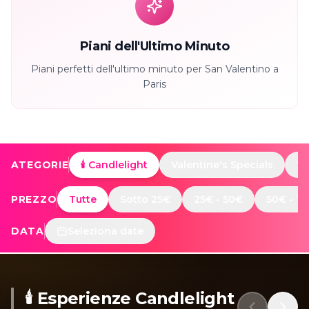
Piani dell'Ultimo Minuto
Piani perfetti dell'ultimo minuto per San Valentino a
Paris
CATEGORIE
🕯️ Candlelight
Valentine's Specials
Wo
PREZZO
Tutte
Sotto 25€
25€ - 50€
50€ - 1
DATA
Seleziona date
Candlelight : le meilleur de
Candlelight: L
🕯️ Esperienze Candlelight
Bridgerton par un
Classiques Ro