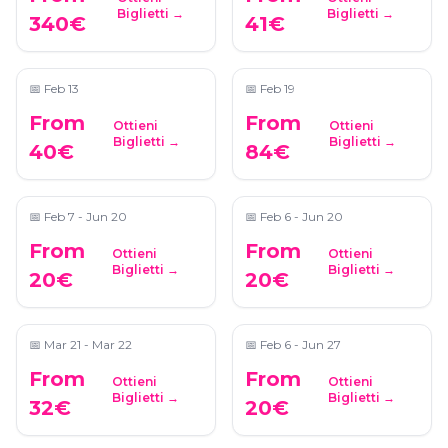
Candlelight: Les
Candlelight Signature
Biglietti →
Biglietti →
340€
41€
Classiques
: Coldplay vs. Imagine
Romantiques de la
Dragons
📍
Maison de l'Océan
📍
Tour Eiffel
Saint-Valentin
📅
Feb 13
📅
Feb 19
From
From
Ottieni
Ottieni
Candlelight : le
Candlelight : Les
Biglietti →
Biglietti →
40€
84€
meilleur du rap
Quatre Saisons de
français
Vivaldi
📍
Maison de l'Océan
📍
Maison de l'Océan
📅
Feb 7 - Jun 20
📅
Feb 6 - Jun 20
From
From
Ottieni
Ottieni
Candlelight :
Candlelight :
Biglietti →
Biglietti →
20€
20€
hommage à Hans
hommage à Charles
Zimmer
Aznavour
📍
Odéon Théâtre de l'Europe
📍
Maison de l'Océan
📅
Mar 21 - Mar 22
📅
Feb 6 - Jun 27
From
From
Ottieni
Ottieni
Candlelight : Édition
Candlelight :
Biglietti →
Biglietti →
32€
20€
spéciale Saint-
hommage à Bad
Valentin
Bunny
📍
Odéon Théâtre de l'Europe
📍
Maison de l'Océan