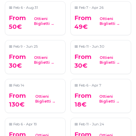
📅
Feb 6 - Aug 31
📅
Feb 7 - Apr 26
From
From
Ottieni
Ottieni
Musique et
Musique et
Biglietti →
Biglietti →
50€
49€
Patrimoine : Chopin,
Patrimoine : Chopin,
concert aux
Schubert, Satie et
📍
Eglise Saint Ephrem
📍
Eglise Saint Ephrem
chandelles
Beethoven
📅
Feb 9 - Jun 25
📅
Feb 11 - Jun 30
From
From
Ottieni
Ottieni
Vive les mariés! :
Choco-Story : Musée
Biglietti →
Biglietti →
30€
30€
Formule dîner-
du chocolat à Paris
spectacle
📍
Le Solaris
📍
Musée du Chocolat
📅
Feb 14
📅
Feb 6 - Apr 7
From
From
Ottieni
Ottieni
Paris Seine River
TurboCancan,
Biglietti →
Biglietti →
130€
18€
Dinner Cruise with
présenté par Marie-Jo
Rooftop and Live
Dassin au Cancan
📍
7 Port de la Rapée
📍
Le CANCAN Pigalle
Singer
Pigalle
📅
Feb 6 - Apr 19
📅
Feb 11 - Jun 24
From
From
Ottieni
Ottieni