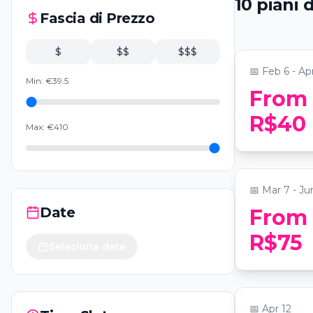
10
piani
d
Cidade Pe
Fascia di Prezzo
📍
Fever Hub São Pa
$
$$
$$$
📅
Feb 6 - Ap
Min:
€
39.5
From
Candlelig
R$40
Max:
€
410
Zimmer
📍
Museu de Arte de
📅
Mar 7 - Ju
Date
From
Candleligh
R$75
Seleziona date
Rock
📍
Museu de Arte de
📅
Apr 12