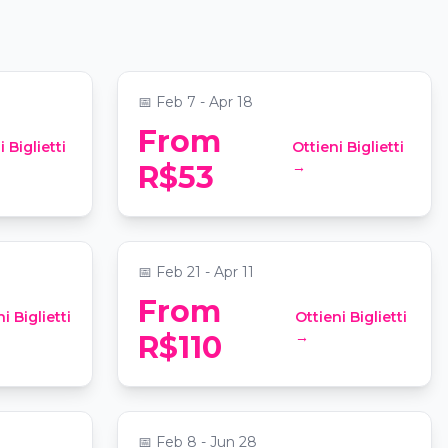
Anéis
📍
Unibes Cultural
📅
Feb 7 - Apr 18
From
 Biglietti
Ottieni Biglietti
dral da
Ballet of Lights: A Bela
→
R$53
Adormecida em um
espetáculo cintilante
lo
📍
Teatro Gamaro
📅
Feb 21 - Apr 11
From
i Biglietti
Ottieni Biglietti
Experiência Gastronômica
→
R$110
asal
Completa do NoPorto
Gastrobar
📍
noPorto Espaço Lounge
📅
Feb 8 - Jun 28