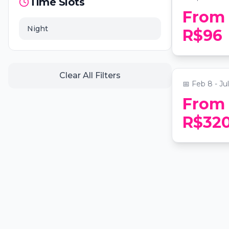
Time Slots
From
Carnes e 
Night
R$96
Gastrobar
📍
noPorto E
Clear All Filters
📅
Feb 8 - Jul
From
R$32