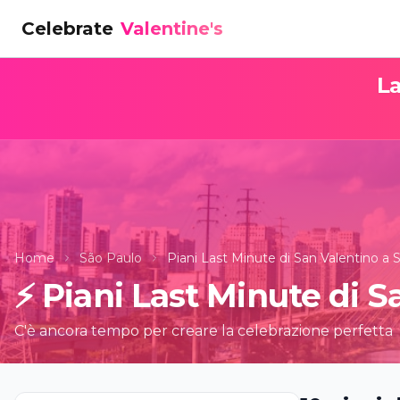
Celebrate
Valentine's
La
Home
São Paulo
Piani Last Minute di San Valentino a 
⚡
Piani Last Minute di S
C'è ancora tempo per creare la celebrazione perfetta
Machu Pic