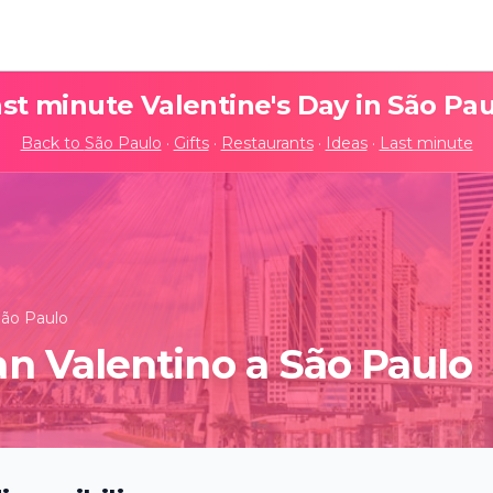
st minute Valentine's Day in
São Pau
Back to
São Paulo
·
Gifts
·
Restaurants
·
Ideas
·
Last minute
São Paulo
an Valentino a São Paulo
chu: Viagem à
Candlelight: Mozart &