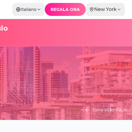
New York
Italiano
REGALA ORA
lo
Torna a
São Paulo
Candlelight: O Senhor dos