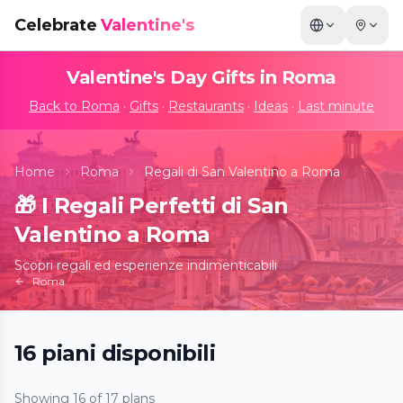
Celebrate
Valentine's
Valentine's Day Gifts in
Roma
Back to
Roma
·
Gifts
·
Restaurants
·
Ideas
·
Last minute
Home
Roma
Regali di San Valentino a Roma
🎁
I Regali Perfetti di San
Valentino a Roma
Scopri regali ed esperienze indimenticabili
Roma
16
piani
disponibili
Candlelight: Speciale San Valentino
Showing
16
of
17
plans