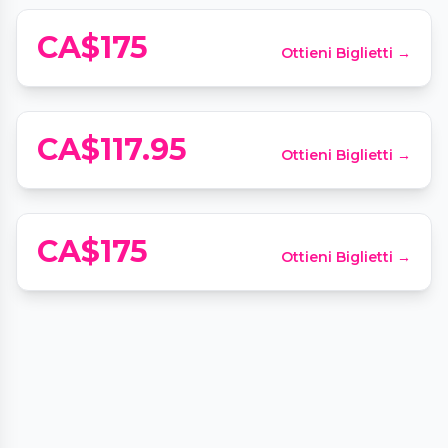
Visite guidée et bières artisanales au
CA$175
Ottieni Biglietti →
quartier latin !
📍
Le Saint Bock, 1749 Rue Saint-Denis
CA$117.95
Ottieni Biglietti →
Les soirées Notes en Bouche
📍
LABARAKE Caserne à Manger, 3165 Rue Rachel E
CA$175
Ottieni Biglietti →