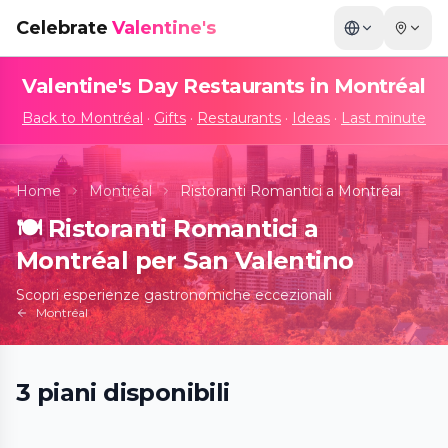
Celebrate
Valentine's
Valentine's Day Restaurants in
Montréal
Back to
Montréal
·
Gifts
·
Restaurants
·
Ideas
·
Last minute
Home
Montréal
Ristoranti Romantici a Montréal
🍽️
Ristoranti Romantici a
Montréal per San Valentino
Scopri esperienze gastronomiche eccezionali
Montréal
3
piani
disponibili
Les soirées Notes en bouche
📍
LABARAKE Caserne à Manger, 3165 Rue Rachel E