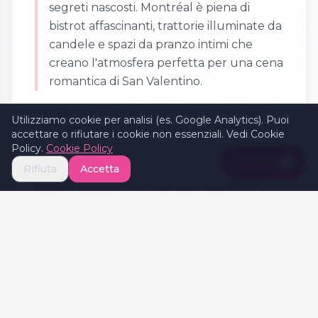
segreti nascosti. Montréal è piena di
bistrot affascinanti, trattorie illuminate da
candele e spazi da pranzo intimi che
creano l'atmosfera perfetta per una cena
romantica di San Valentino.
Questi ristoranti intimi a Montréal offrono
Utilizziamo cookie per analisi (es. Google Analytics). Puoi
atmosfere calde e accoglienti dove potete
accettare o rifiutare i cookie non essenziali. Vedi Cookie
concentrarvi completamente l'uno
Policy.
Cookie Policy
Filters
1
sull'altro. Con illuminazione soffusa, posti a
Rifiuta
Accetta
sedere comodi e servizio attento, questi
luoghi forniscono il palcoscenico ideale per
conversazioni significative e momenti
romantici.