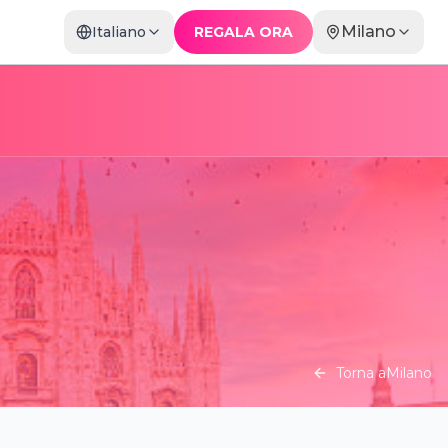
Milano
Italiano
REGALA ORA
Torna a
Milano
gio a
Teatro La Scala: Visita guidata