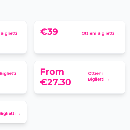
del Teatro e del Museo
 Hoepli, 3/b
📍
Teatro alla Scala, Via Filodrammatici, 2
€39
Biglietti
Ottieni Biglietti →
eonardo
Hard Rock Cafe Milano
anuele II, 11
📍
Hard Rock Cafe Milano, Via Dante
From
Biglietti
Ottieni
: Gita
Biglietti →
€27.30
Cairoli 18
Biglietti →