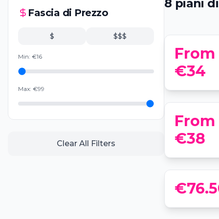
8
piani
di
Addorment
Fascia di Prezzo
affascinan
📍
Teatro Leonardo 
$
$$$
From
Min:
€
16
Hidden Ev
€34
Museo Bag
riuscirai a
Max:
€
99
📍
Casa Museo B
From
Da Milano:
€38
crociera s
Clear All Filters
📍
Milan Pia
€76.5