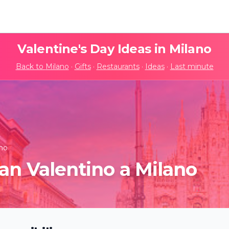
Valentine's Day Ideas in
Milano
Back to
Milano
·
Gifts
·
Restaurants
·
Ideas
·
Last minute
ano
an Valentino a Milano
ights: La Bella
The Jazz Room: omag