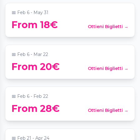
📅
Feb 6 - May 31
From 18€
Ottieni Biglietti →
Candlelight: Queen vs. ABBA
📍
Kehrwieder Theater
📅
Feb 6 - Mar 22
From 20€
Ottieni Biglietti →
Candlelight: Ed Sheeran meets Coldplay
📍
Kehrwieder Theater
📅
Feb 6 - Feb 22
Candlelight: Best of Bridgerton on
From 28€
Ottieni Biglietti →
Strings
📍
MARKK Museum am Rothenbaum
📅
Feb 21 - Apr 24