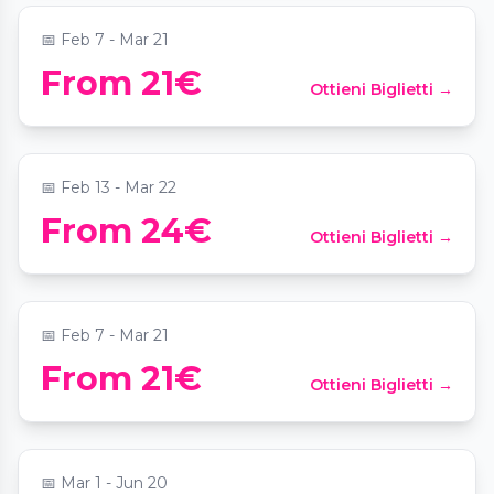
📅
Feb 7 - Mar 21
From 21€
Ottieni Biglietti →
Candlelight: Tribut an Taylor Swift
📍
Kehrwieder Theater
📅
Feb 13 - Mar 22
From 24€
Ottieni Biglietti →
Candlelight: Magical Movie Soundtracks
📍
Kehrwieder Theater
📅
Feb 7 - Mar 21
From 21€
Ottieni Biglietti →
Candlelight: Tribut an Linkin Park
📍
Mozartsäle Hamburg
📅
Mar 1 - Jun 20