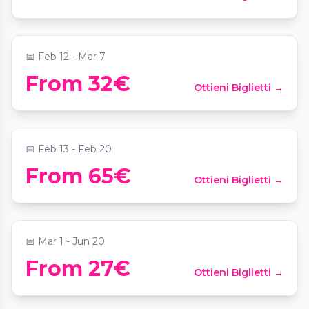
📍
Krypta der Hauptkirche St Michaelis
📅
Feb 12 - Mar 7
Candlelight: Die besten Werke von Hans
From 32€
Ottieni Biglietti →
Zimmer
📍
MARKK Museum am Rothenbaum
📅
Feb 13 - Feb 20
Candlelight: Das Beste von Ludovico
From 65€
Ottieni Biglietti →
Einaudi
📍
Mozartsäle Hamburg
📅
Mar 1 - Jun 20
From 27€
Ottieni Biglietti →
Candlelight: Das Beste der 80er
📍
Kehrwieder Theater