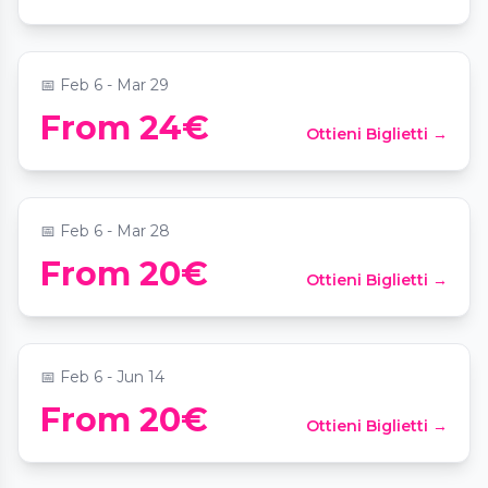
📍
Landungsbrücken
📅
Feb 6 - Mar 29
From 24€
Ottieni Biglietti →
Paarzeit Schatzsuche: Mission Hamburg
📍
Alsterhaus
📅
Feb 6 - Mar 28
Date Night Scavenger Hunt: Mission
From 20€
Ottieni Biglietti →
Hamburg
📍
Jungfernstieg 20
📅
Feb 6 - Jun 14
Valentinstag: Paarzeit-Schatzsuche
From 20€
Ottieni Biglietti →
Hamburg Altstadt
📍
Jungfernstieg 16-20