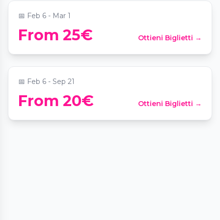
📅
Feb 6 - Mar 1
Paarmomente: Hamburg für Zwei - Die
From 25€
Ottieni Biglietti →
Schatzsuche
📍
Alsterhaus
📅
Feb 6 - Sep 21
From 20€
Ottieni Biglietti →