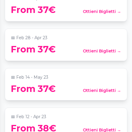
From 37€
Ottieni Biglietti →
Candlelight: Ed Sheeran meets Coldplay
📍
Krypta der Hauptkirche St Michaelis
📅
Feb 28 - Apr 23
From 37€
Ottieni Biglietti →
Candlelight: Coldplay meets Ed Sheeran
📍
MARKK Museum am Rothenbaum
📅
Feb 14 - May 23
From 37€
Ottieni Biglietti →
Candlelight: Vivaldis „Vier Jahreszeiten“
📍
Krypta der Hauptkirche St Michaelis
📅
Feb 12 - Apr 23
From 38€
Ottieni Biglietti →
Candlelight: Best of Hans Zimmer