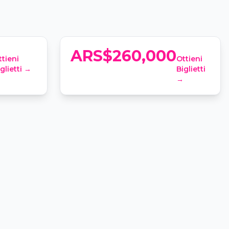
Frenessi Buenos Aires
lidad, Fraga 316
📍
Frenessi, Juana Manso 1860
ARS$260,000
ttieni
Ottieni
glietti →
Biglietti
→