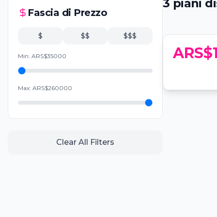
3
piani
di
San Valen
Fascia di Prezzo
📍
Pauka, Bon
$
$$
$$$
ARS$
Min:
ARS$
35000
Max:
ARS$
260000
Clear All Filters