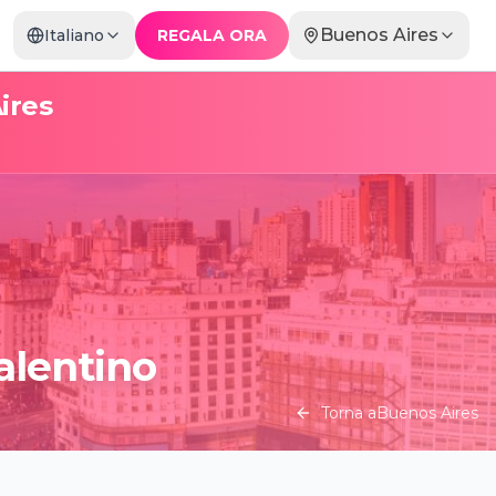
Buenos Aires
Italiano
REGALA ORA
ires
alentino
Torna a
Buenos Aires
 BLIND: