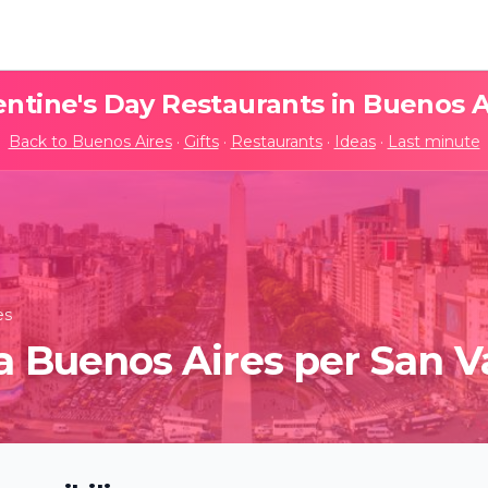
entine's Day Restaurants in
Buenos A
Back to
Buenos Aires
·
Gifts
·
Restaurants
·
Ideas
·
Last minute
es
 a Buenos Aires per San V
Experiencia Sensorial