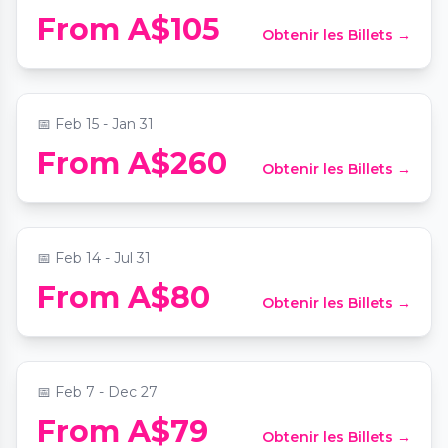
Private Session - Professional Couple
From A$105
Obtenir les Billets →
Massage Workshop
📍
Wolli Creek Tai Chi Massage & Wellness
📅
Feb 15 - Jan 31
Blue Mountains Mystery Picnic Date: Self-
From A$260
Obtenir les Billets →
Guided Foodie Adventure
📍
Blue Mountains National Park
📅
Feb 14 - Jul 31
From A$80
Obtenir les Billets →
Paint and Sip Classes in Sydney
📍
Art Masterclass Sydney
📅
Feb 7 - Dec 27
Sydney Cellar Door - Old Vine Expressions
From A$79
Obtenir les Billets →
Wine Tasting