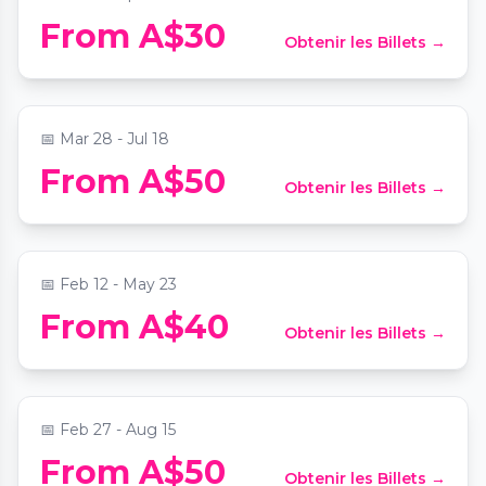
From A$30
Obtenir les Billets →
Candlelight: Tribute to The Beatles
📍
Grand Lodge at Sydney Masonic Centre
📅
Mar 28 - Jul 18
From A$50
Obtenir les Billets →
Candlelight: Tribute to Coldplay
📍
St Stephen's Uniting Church
📅
Feb 12 - May 23
From A$40
Obtenir les Billets →
Candlelight: Best of Fleetwood Mac
📍
Grand Lodge at Sydney Masonic Centre
📅
Feb 27 - Aug 15
From A$50
Obtenir les Billets →
Candlelight: The Lord of the Rings