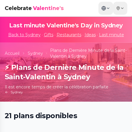
Celebrate
Valentine's
Last minute Valentine's Day in
Sydney
Back to
Sydney
·
Gifts
·
Restaurants
·
Ideas
·
Last minute
Plans de Dernière Minute de la Saint-
Accueil
Sydney
Valentin à Sydney
⚡
Plans de Dernière Minute de la
Saint-Valentin à Sydney
Il est encore temps de créer la célébration parfaite
Sydney
21
plans
disponibles
Mind Games - Art Alive!
📍
154 Broadway