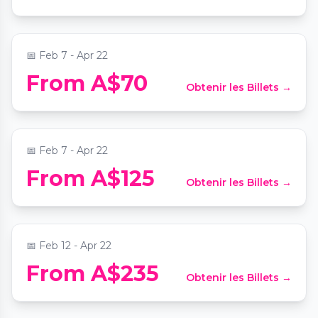
📍
2 Nurses Walk
📅
Feb 7 - Apr 22
From A$70
Obtenir les Billets →
Sydney Harbour Sunset Dinner Cruise
📍
Captain Cook Cruises - Wharf 1 Departures
📅
Feb 7 - Apr 22
Hunter Valley Wine Tour with Lunch and 3
From A$125
Obtenir les Billets →
Cellar Door Tastings
📍
The Grace Sydney
📅
Feb 12 - Apr 22
From A$235
Obtenir les Billets →
Professional Couple Massage Workshop
📍
Wolli Creek Tai Chi Massage & Wellness