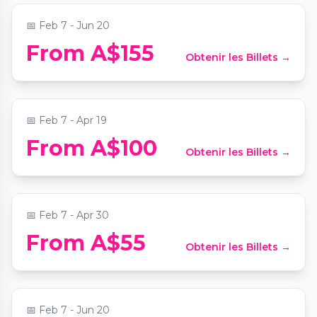
📅
Feb 7 - Jun 20
From A$155
Obtenir les Billets →
Jazz Lunch Cruise on Sydney Harbour
📍
King Street Wharf
📅
Feb 7 - Apr 19
Virtual Room Sydney: An Immersive 3D
From A$100
Obtenir les Billets →
Team Experience
📍
Sydney Virtual Room
📅
Feb 7 - Apr 30
From A$55
Obtenir les Billets →
Sydney Harbour Top Deck Lunch Cruise
📍
Sydney Harbour Top Deck Lunch Cruise
📅
Feb 7 - Jun 20