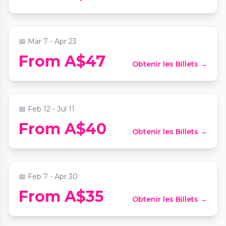
📍
Grand Lodge at Sydney Masonic Centre
📅
Mar 7 - Apr 23
From A$47
Obtenir les Billets →
Candlelight: Tribute to ABBA
📍
St Stephen's Uniting Church
📅
Feb 12 - Jul 11
The Last Stronghold, an epic medieval
From A$40
Obtenir les Billets →
adventure
📍
Fever Pavilion at Sydney Showground
📅
Feb 7 - Apr 30
From A$35
Obtenir les Billets →
Sydney Harbour Dinner Cruise
📍
Captain Cook Cruises - Wharf 1 Departures