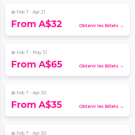
📅
Feb 7 - Apr 21
Alcotraz: Sydney's First Prison-Themed
From A$32
Obtenir les Billets →
Cocktail Bar
📍
Alcotraz Sydney: Cell Block One-Six
📅
Feb 7 - May 31
From A$65
Obtenir les Billets →
Machu Picchu: Journey to the Lost City
📍
Fever Pavilion at Sydney Showground
📅
Feb 7 - Apr 30
Horizon of Khufu: an immersive
From A$35
Obtenir les Billets →
expedition to Ancient Egypt
📍
Fever Pavilion at Sydney Showground
📅
Feb 7 - Apr 30