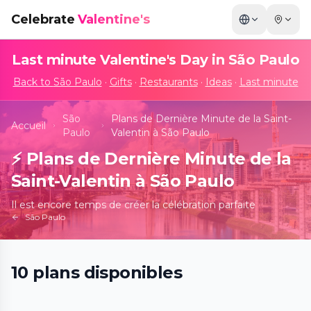
Celebrate
Valentine's
Last minute Valentine's Day in
São Paulo
Back to
São Paulo
·
Gifts
·
Restaurants
·
Ideas
·
Last minute
São
Plans de Dernière Minute de la Saint-
Accueil
Paulo
Valentin à São Paulo
⚡
Plans de Dernière Minute de la
Saint-Valentin à São Paulo
Il est encore temps de créer la célébration parfaite
São Paulo
10
plans
disponibles
Machu Picchu: Viagem à Cidade Perdida
📍
Fever Hub São Paulo | Centro de Experiências Imersivas