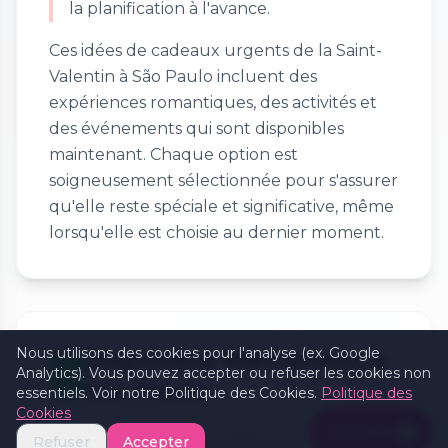
la planification à l'avance.
Ces idées de cadeaux urgents de la Saint-
Valentin à São Paulo incluent des
expériences romantiques, des activités et
des événements qui sont disponibles
maintenant. Chaque option est
soigneusement sélectionnée pour s'assurer
qu'elle reste spéciale et significative, même
lorsqu'elle est choisie au dernier moment.
Nous utilisons des cookies pour l'analyse (ex. Google
Disponible Maintenant à
✅
Analytics). Vous pouvez accepter ou refuser les cookies non
São Paulo
essentiels. Voir notre Politique des Cookies.
Politique des
Cookies
Filters
1
Refuser
Accepter
De nombreuses expériences