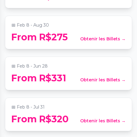
📍
noPorto Espaço Lounge
📅
Feb 8 - Aug 30
Experiência Gastronômica Completa do
From R$275
Obtenir les Billets →
NoPorto Gastrobar
📍
noPorto Espaço Lounge
📅
Feb 8 - Jun 28
From R$331
Obtenir les Billets →
Carnes e Vinhos do NoPorto Gastrobar
📍
noPorto Espaço Lounge
📅
Feb 8 - Jul 31
From R$320
Obtenir les Billets →