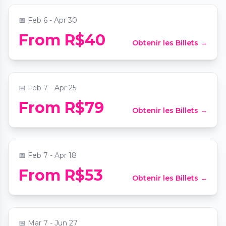
📅
Feb 6 - Apr 30
From R$40
Obtenir les Billets →
Candlelight: Mozart & Beethoven
📍
Mosteiro de São Bento
📅
Feb 7 - Apr 25
From R$79
Obtenir les Billets →
Candlelight: O Senhor dos Anéis
📍
Unibes Cultural
📅
Feb 7 - Apr 18
From R$53
Obtenir les Billets →
Candlelight: O Melhor de Hans Zimmer
📍
Museu de Arte de São Paulo Assis Chateaubriand - MASP
📅
Mar 7 - Jun 27