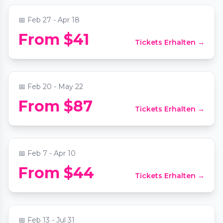
📅
Feb 27 - Apr 18
Dining in the Dark: A Unique Blindfolded
From $41
Tickets Erhalten →
Dining Experience at Commerce Club
Atlanta
📍
The Commerce Club Atlanta
📅
Feb 20 - May 22
From $87
Tickets Erhalten →
Candlelight: The Lord of the Rings
📍
The Chapel on Sycamore
📅
Feb 7 - Apr 10
Marietta Mystery Picnic: Self-Guided
From $44
Tickets Erhalten →
Foodie Adventure
📍
Secret Location Atlanta
📅
Feb 13 - Jul 31