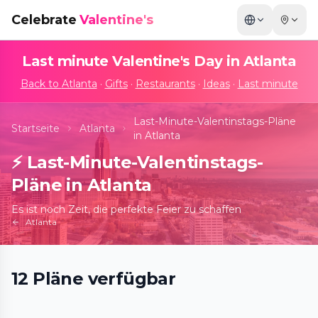
Celebrate
Valentine's
Last minute Valentine's Day in
Atlanta
Back to
Atlanta
·
Gifts
·
Restaurants
·
Ideas
·
Last minute
Last-Minute-Valentinstags-Pläne
Startseite
Atlanta
in Atlanta
⚡
Last-Minute-Valentinstags-
Pläne in Atlanta
Es ist noch Zeit, die perfekte Feier zu schaffen
Atlanta
12
Pläne
verfügbar
Candlelight: Hip Hop on Strings
📍
The Chapel on Sycamore