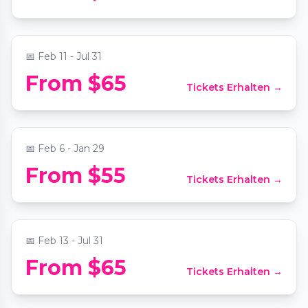
📍
Secret Location Atlanta
📅
Feb 11 - Jul 31
From $65
Tickets Erhalten →
Romantic Date Night - Candle Making
📍
ReWax and UnWine Johns Creek
📅
Feb 6 - Jan 29
Dahlonega Mystery Picnic: Self-Guided
From $55
Tickets Erhalten →
Foodie Adventure
📍
Secret Location Atlanta
📅
Feb 13 - Jul 31
Full-Day Wine Country Wine Tastings
From $65
Tickets Erhalten →
From Atlanta
📍
Trader Vic's