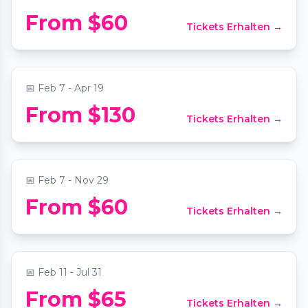
North Georgia Wine Country Tour from
From $60
Tickets Erhalten →
Atlanta
📍
Trader Vic's
📅
Feb 7 - Apr 19
From $130
Tickets Erhalten →
Ultimate Candle Making Experience
📍
ReWax and UnWine Johns Creek
📅
Feb 7 - Nov 29
Roswell Mystery Picnic: Self-Guided
From $60
Tickets Erhalten →
Foodie Adventure
📍
Secret Location - Atlanta
📅
Feb 11 - Jul 31
Midtown Atlanta Mystery Picnic: Self-
From $65
Tickets Erhalten →
Guided Foodie Adventure