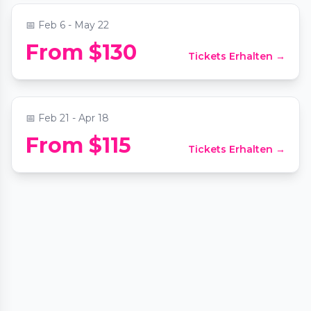
📅
Feb 6 - May 22
Half-Day Wine Tastings in the North
From $130
Tickets Erhalten →
Georgia Mountains
📍
Trader Vic's
📅
Feb 21 - Apr 18
From $115
Tickets Erhalten →