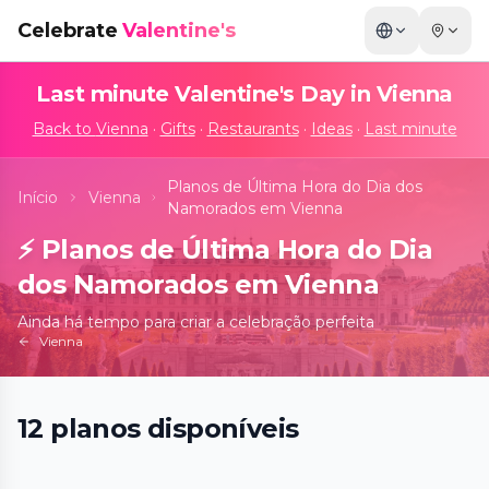
Celebrate
Valentine's
Last minute Valentine's Day in
Vienna
Back to
Vienna
·
Gifts
·
Restaurants
·
Ideas
·
Last minute
Planos de Última Hora do Dia dos
Início
Vienna
Namorados em Vienna
⚡
Planos de Última Hora do Dia
dos Namorados em Vienna
Ainda há tempo para criar a celebração perfeita
Vienna
12
planos
disponíveis
Candlelight: Queen vs. ABBA
📍
Musensaal in der Albertina