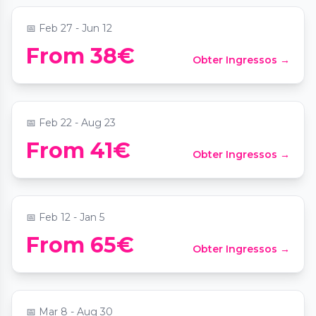
📅
Feb 27 - Jun 12
From 38€
Obter Ingressos →
Candlelight: Ed Sheeran meets Coldplay
📍
Palais Coburg
📅
Feb 22 - Aug 23
House of Strauss: Classical Concert at the
From 41€
Obter Ingressos →
historic Strauss Hall 1837
📍
House of Strauss
📅
Feb 12 - Jan 5
From 65€
Obter Ingressos →
Candlelight: Best of Adele
📍
Palais Coburg
📅
Mar 8 - Aug 30