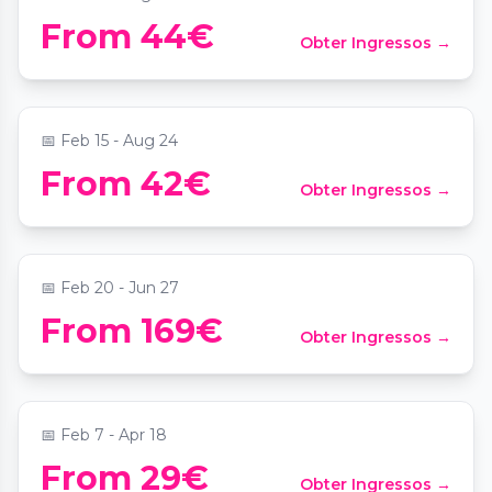
Candlelight: Rock Klassiker von AC/DC &
From 44€
Obter Ingressos →
mehr
📍
Palais Coburg
📅
Feb 15 - Aug 24
Immersium: Dining - In 80 Minuten um
From 42€
Obter Ingressos →
die Welt
📍
Immersium: Wien
📅
Feb 20 - Jun 27
From 169€
Obter Ingressos →
Candlelight: Magische Filmmusik
📍
Sofiensäle
📅
Feb 7 - Apr 18
From 29€
Obter Ingressos →
Candlelight: Queen meets ABBA