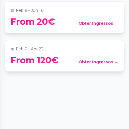
📅
Feb 6 - Jun 18
Abendliche Weinprobe in exklusivem
From 20€
Obter Ingressos →
Weinkeller
📍
Wine Tasting
📅
Feb 6 - Apr 22
From 120€
Obter Ingressos →