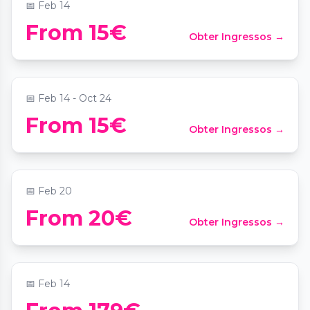
📅
Feb 14
Jeu de Piste à Paris : La Romance de la
From 15€
Obter Ingressos →
Butte
📍
Parc Marcel Bleustein Blanchet dit Parc de la Turlure
📅
Feb 14 - Oct 24
From 15€
Obter Ingressos →
Apéro salsa & bachata pour célibataires
📍
Okko Hotel Paris
📅
Feb 20
Dîner-Croisière de Saint Valentin à bord
From 20€
Obter Ingressos →
du Diamant Bleu
📍
2 Rue du Ranelagh
📅
Feb 14
Moulin Rouge Dinner Show with