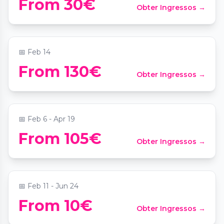
From 30€
Obter Ingressos →
Vive les mariés! : Formule dîner-spectacle
📍
Le Solaris
📅
Feb 14
Paris Seine River Dinner Cruise with
From 130€
Obter Ingressos →
Rooftop and Live Singer
📍
7 Port de la Rapée
📅
Feb 6 - Apr 19
TurboCancan, présenté par Marie-Jo
From 105€
Obter Ingressos →
Dassin au Cancan Pigalle
📍
Le CANCAN Pigalle
📅
Feb 11 - Jun 24
Workshop in Paris: Learn to Make your
From 10€
Obter Ingressos →
Own Chocolates