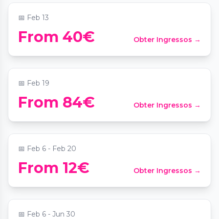
📅
Feb 13
Candlelight Signature : Coldplay vs.
From 40€
Obter Ingressos →
Imagine Dragons
📍
Tour Eiffel
📅
Feb 19
From 84€
Obter Ingressos →
Urbain de Paname
📍
Ancienne Patinoire de Saint-Ouen
📅
Feb 6 - Feb 20
Golden Comedy Club : le meilleur du
From 12€
Obter Ingressos →
stand-up
📍
Golden Comedy Club
📅
Feb 6 - Jun 30