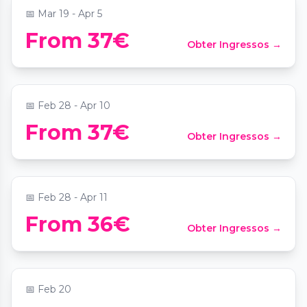
📅
Mar 19 - Apr 5
From 37€
Obter Ingressos →
Candlelight : hommage à U2
📍
Institut National Des Jeunes Aveugles
📅
Feb 28 - Apr 10
Candlelight : les grands classiques du hip-
From 37€
Obter Ingressos →
hop
📍
Institut National Des Jeunes Aveugles
📅
Feb 28 - Apr 11
Candlelight Signature : hommage à Pink
From 36€
Obter Ingressos →
Floyd
📍
Tour Eiffel
📅
Feb 20