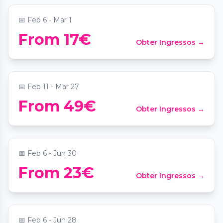
📅
Feb 6 - Mar 1
LUMINISCENCE : nouveau spectacle à
From 17€
Obter Ingressos →
Paris, L’Odyssée Céleste
📍
Eglise Saint-Eustache
📅
Feb 11 - Mar 27
From 49€
Obter Ingressos →
Paradox Museum Paris
📍
Paradox Museum Paris
📅
Feb 6 - Jun 30
From 23€
Obter Ingressos →
Expo Street art Paris - Zoo Art Show
📍
4 Pl. de la Défense
📅
Feb 6 - Jun 28