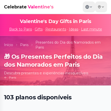
Celebrate
Valentine's
Valentine's Day Gifts in
Paris
Back to
Paris
·
Gifts
·
Restaurants
·
Ideas
·
Last minute
Presentes do Dia dos Namorados em
Início
Paris
Paris
🎁
Os Presentes Perfeitos do Dia
dos Namorados em Paris
Descubra presentes e experiências inesquecíveis
Paris
103
planos
disponíveis
M.C. Escher - Exposition
📍
La Monnaie de Paris