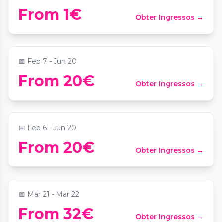
From 1€
Obter Ingressos →
Candlelight : le meilleur du rap français
📍
Maison de l'Océan
📅
Feb 7 - Jun 20
Candlelight : Les Quatre Saisons de
From 20€
Obter Ingressos →
Vivaldi
📍
Maison de l'Océan
📅
Feb 6 - Jun 20
From 20€
Obter Ingressos →
Candlelight : hommage à Hans Zimmer
📍
Odéon Théâtre de l'Europe
📅
Mar 21 - Mar 22
‘Vive les mariés !’ : dîner-spectacle
From 32€
Obter Ingressos →
immersif