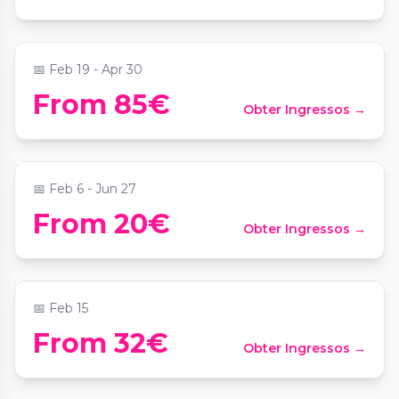
📍
Tesoro d'Italia - Paradis
📅
Feb 19 - Apr 30
Candlelight : hommage à Charles
From 85€
Obter Ingressos →
Aznavour
📍
Maison de l'Océan
📅
Feb 6 - Jun 27
Candlelight : Édition spéciale Saint-
From 20€
Obter Ingressos →
Valentin
📍
Odéon Théâtre de l'Europe
📅
Feb 15
From 32€
Obter Ingressos →
Candlelight : hommage à Bad Bunny
📍
Maison de l'Océan