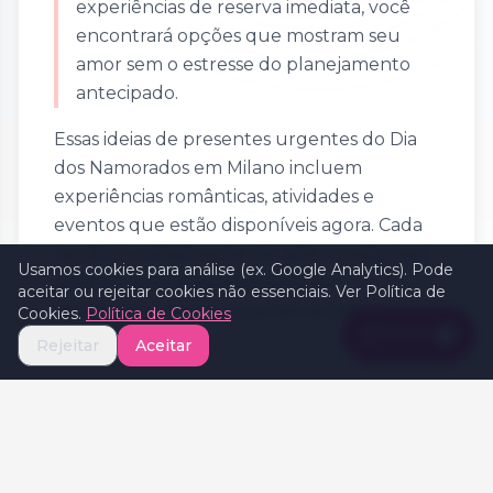
experiências de reserva imediata, você
encontrará opções que mostram seu
amor sem o estresse do planejamento
antecipado.
Essas ideias de presentes urgentes do Dia
dos Namorados em Milano incluem
experiências românticas, atividades e
eventos que estão disponíveis agora. Cada
opção é cuidadosamente selecionada para
Usamos cookies para análise (ex. Google Analytics). Pode
garantir que ainda seja especial e
aceitar ou rejeitar cookies não essenciais. Ver Política de
significativa, mesmo quando escolhida no
Cookies.
Política de Cookies
Filters
1
último momento.
Rejeitar
Aceitar
Disponível Agora em