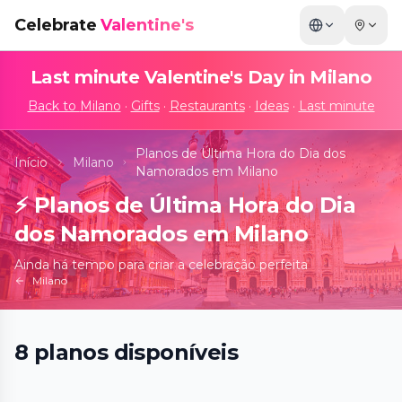
Celebrate
Valentine's
Last minute Valentine's Day in
Milano
Back to
Milano
·
Gifts
·
Restaurants
·
Ideas
·
Last minute
Planos de Última Hora do Dia dos
Início
Milano
Namorados em Milano
⚡
Planos de Última Hora do Dia
dos Namorados em Milano
Ainda há tempo para criar a celebração perfeita
Milano
Ballet of lights: La Bella Addormentata in
8
planos
disponíveis
un affascinante spettacolo di luci
📍
Teatro Leonardo da Vinci, Via Andrea Maria Ampère, 1