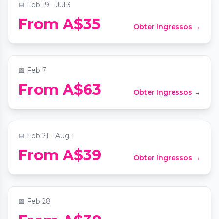
📅
Feb 19 - Jul 3
From A$35
Obter Ingressos →
Candlelight: Best of 80s
📍
Fitzroy Town Hall
📅
Feb 7
From A$63
Obter Ingressos →
Candlelight: 90s Unplugged
📍
The Athenaeum Theatre
📅
Feb 21 - Aug 1
Candlelight: The Best of Hans Zimmer
From A$39
Obter Ingressos →
and More
📍
Collingwood Town Hall
📅
Feb 28