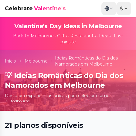
Celebrate
Valentine's
Valentine's Day Ideas in
Melbourne
Back to
Melbourne
·
Gifts
·
Restaurants
·
Ideas
·
Last
minute
Ideias Românticas do Dia dos
Início
Melbourne
Namorados em Melbourne
💡
Ideias Românticas do Dia dos
Namorados em Melbourne
Descubra experiências únicas para celebrar o amor
Melbourne
21
planos
disponíveis
Titanic: A Voyage Through Time