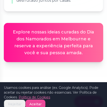
desfrutado juntos por casais.
Explore nossas ideias curadas do Dia
dos Namorados em Melbourne e
reserve a experiência perfeita para
você e sua pessoa amada.
Usamos cookies para análise (ex. Google Analytics). Pode
aceitar ou rejeitar cookies não essenciais. Ver Política de
Cookies.
Política de Cookies
Filters
1
Rejeitar
Aceitar