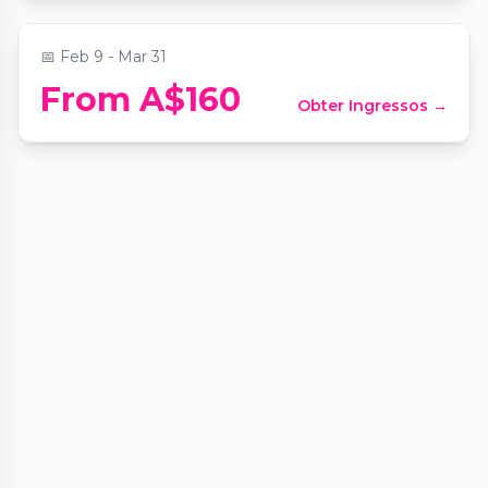
📅
Feb 9 - Mar 31
From A$160
Obter Ingressos →