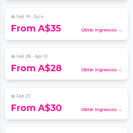
📍
The Athenaeum Theatre
📅
Feb 19 - Jul 4
From A$35
Obter Ingressos →
Candlelight: Tribute to Taylor Swift
📍
Collingwood Town Hall
📅
Feb 28 - Apr 10
From A$28
Obter Ingressos →
Candlelight: Tribute to Arijit Singh
📍
Collingwood Town Hall
📅
Feb 27
From A$30
Obter Ingressos →
Candlelight: Tribute to Queen vs. ABBA
📍
The Athenaeum Theatre