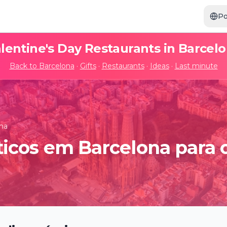
Po
lentine's Day Restaurants in
Barcel
Back to
Barcelona
·
Gifts
·
Restaurants
·
Ideas
·
Last minute
na
icos em Barcelona para o