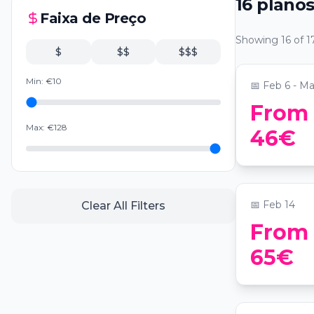
16
plano
Menú romá
Faixa de Preço
champagne
Showing
16
of
1
clandesti
📍
Restaurant
$
$$
$$$
Min:
€
10
📅
Feb 6 - M
From
Cena de S
Max:
€
128
46€
música en 
Regency B
📍
Hotel Hyatt
📅
Feb 14
Clear All Filters
From
65€
Dinner sho
📍
Skyfall Coc