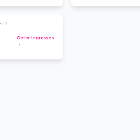
lona EDITION
ec 2
Obter Ingressos
→