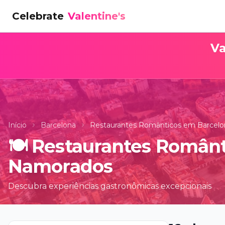
Celebrate
Valentine's
Va
Início
Barcelona
Restaurantes Românticos em Barcelo
🍽️
Restaurantes Românt
Namorados
Descubra experiências gastronômicas excepcionais