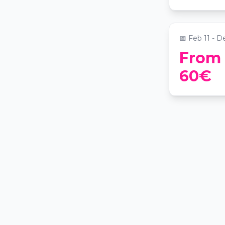
📍
The Barce
📅
Feb 11 - D
From
60€