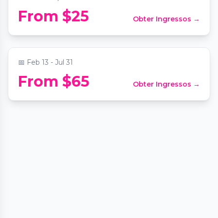
Mount Bonnell Mystery Picnic: Self-
From $25
Obter Ingressos →
Guided Foodie Adventure
📍
Secret Location Austin
📅
Feb 13 - Jul 31
From $65
Obter Ingressos →