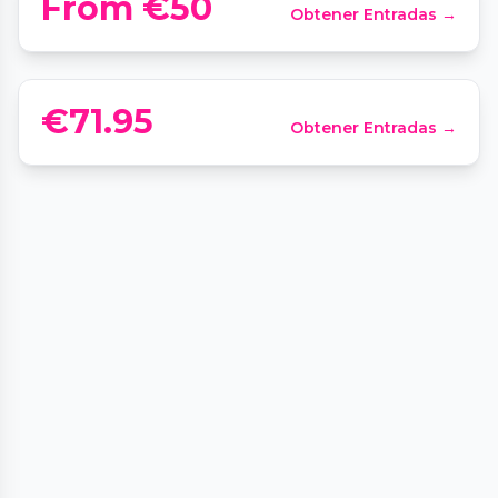
From €50
Obtener Entradas →
Munich
📍
Dachauer Str. 4
€71.95
Obtener Entradas →