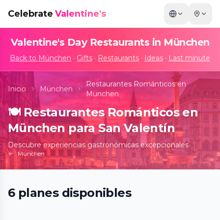
Celebrate
Valentine's
Valentine's Day Restaurants in
München
Back to
München
·
Gifts
·
Restaurants
·
Ideas
·
Last minute
Restaurantes Románticos en
Inicio
München
München
🍽️
Restaurantes Románticos en
München para San Valentín
Descubre experiencias gastronómicas excepcionales
München
Hard Rock Cafe München: Genieße einen
6
planes
disponibles
köstlichen Burger!
📍
Hard Rock Cafe Munich, Platzl 1