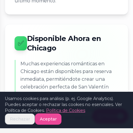
último momento.
Disponible Ahora en
✅
Chicago
Muchas experiencias románticas en
Chicago están disponibles para reserva
inmediata, permitiéndote crear una
celebración perfecta de San Valentín
incluso con planificación mínima. Estas
Usamos cookies para análisis (p. ej. Google Analytics).
experiencias ofrecen flexibilidad mientras
Puedes aceptar o rechazar las cookies no esenciales. Ver
mantienen la calidad y el romance que
Política de Cookies.
Política de Cookies
Filters
1
hacen especial el San Valentín.
Rechazar
Aceptar