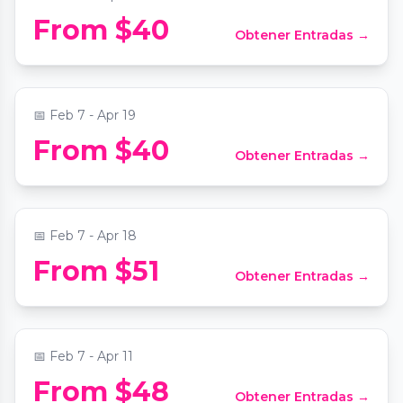
From $40
Obtener Entradas →
Candlelight: Tribute to Queen
📍
Stan Mansion
📅
Feb 7 - Apr 19
Candlelight: Tribute to Fleetwood Mac on
From $40
Obtener Entradas →
Strings
📍
Wicker Park Lutheran Church
📅
Feb 7 - Apr 18
From $51
Obtener Entradas →
Candlelight: Rings and Dragons
📍
Wicker Park Lutheran Church
📅
Feb 7 - Apr 11
From $48
Obtener Entradas →
Candlelight: 90s Unplugged