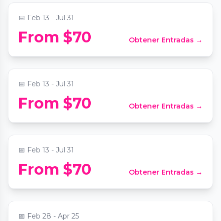
📅
Feb 13 - Jul 31
Evanston Mystery Picnic: Self-Guided
From $70
Obtener Entradas →
Foodie Adventure
📍
Secret Location Chicago
📅
Feb 13 - Jul 31
Naperville Mystery Picnic: Self-Guided
From $70
Obtener Entradas →
Foodie Adventure
📍
Secret Location Chicago
📅
Feb 13 - Jul 31
Chicago Classic Handmade Pasta with
From $70
Obtener Entradas →
Tomato Basil Sauce
📍
Gateway To Learning
📅
Feb 28 - Apr 25