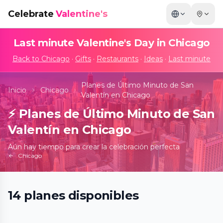
Celebrate
Valentine's
Last minute Valentine's Day in
Chicago
Back to
Chicago
·
Gifts
·
Restaurants
·
Ideas
·
Last minute
Planes de Último Minuto de San
Inicio
Chicago
Valentín en Chicago
⚡
Planes de Último Minuto de San
Valentín en Chicago
Aún hay tiempo para crear la celebración perfecta
Chicago
Candlelight Oak Park: Tribute to Bad
14
planes
disponibles
Bunny
📍
Arts Center of Oak Park