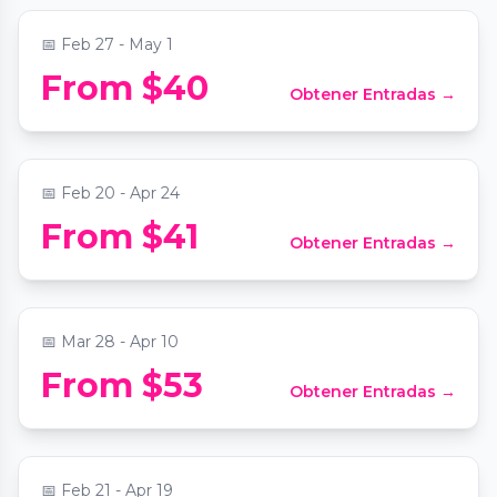
📅
Feb 27 - May 1
From $40
Obtener Entradas →
Candlelight: Tribute to The Beatles
📍
Arts Center of Oak Park
📅
Feb 20 - Apr 24
Candlelight: Best of Bridgerton on
From $41
Obtener Entradas →
Strings
📍
Stan Mansion
📅
Mar 28 - Apr 10
From $53
Obtener Entradas →
Candlelight: Tribute to Drake
📍
Stan Mansion
📅
Feb 21 - Apr 19