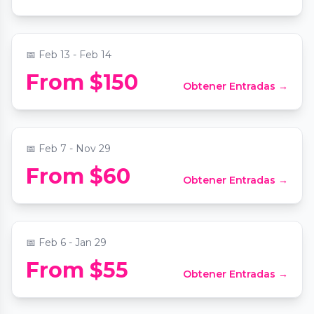
📍
ReWax and UnWine Johns Creek
📅
Feb 13 - Feb 14
From $150
Obtener Entradas →
Ultimate Candle Making Experience
📍
ReWax and UnWine Johns Creek
📅
Feb 7 - Nov 29
From $60
Obtener Entradas →
Romantic Date Night - Candle Making
📍
ReWax and UnWine Johns Creek
📅
Feb 6 - Jan 29
2 Hours Sip, Socialize, and Custom Soap
From $55
Obtener Entradas →
Making in Atlanta
📍
305 Peters St