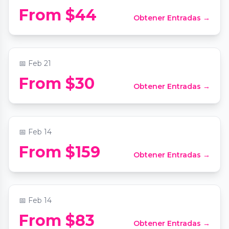
From $44
Obtener Entradas →
Candlelight: The Best of Hans Zimmer
📍
Greater Atlanta Christian School
📅
Feb 21
Love at First Scent: Valentine’s Perfume-
From $30
Obtener Entradas →
Making Experience
📍
441 Vision Drive, Suite G104, Cumming GA 30040
📅
Feb 14
From $159
Obtener Entradas →
Candlelight: Valentine's Day Special
📍
The Wimbish House
📅
Feb 14
From $83
Obtener Entradas →
Couple's Chair Massage & Candle Making