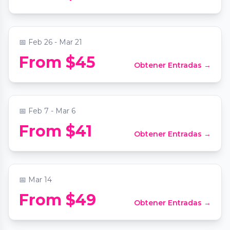
📍
The Wimbish House
📅
Feb 26 - Mar 21
Candlelight: Featuring Vivaldi's Four
From $45
Obtener Entradas →
Seasons and More
📍
The Chapel on Sycamore
📅
Feb 7 - Mar 6
From $41
Obtener Entradas →
Candlelight: The Best of Hans Zimmer
📍
Magnolia Hall
📅
Mar 14
From $49
Obtener Entradas →
Candlelight: From Bach to The Beatles
📍
Performing Arts Studio