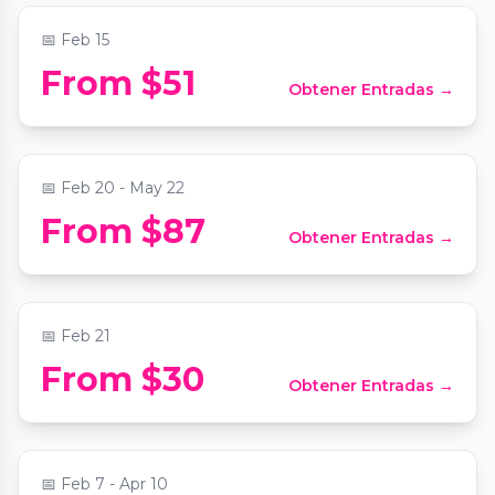
📅
Feb 15
Dining in the Dark: A Unique Blindfolded
From $51
Obtener Entradas →
Dining Experience at Commerce Club
Atlanta
📍
The Commerce Club Atlanta
📅
Feb 20 - May 22
From $87
Obtener Entradas →
Candlelight: Tribute to Drake
📍
Greater Atlanta Christian School
📅
Feb 21
From $30
Obtener Entradas →
Candlelight: The Lord of the Rings
📍
The Chapel on Sycamore
📅
Feb 7 - Apr 10