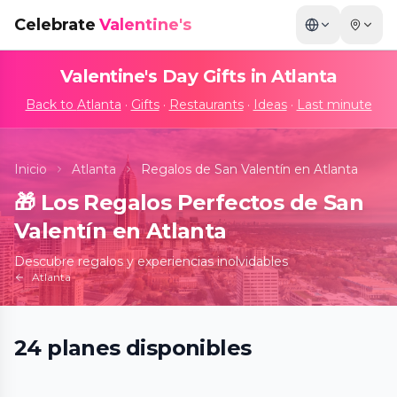
Celebrate
Valentine's
Valentine's Day Gifts in
Atlanta
Back to
Atlanta
·
Gifts
·
Restaurants
·
Ideas
·
Last minute
Inicio
Atlanta
Regalos de San Valentín en Atlanta
🎁
Los Regalos Perfectos de San
Valentín en Atlanta
Descubre regalos y experiencias inolvidables
Atlanta
Bubble Planet: An Immersive Experience
24
planes
disponibles
in Atlanta
📍
Exhibition Hub Atlanta Art Center