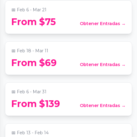
📅
Feb 6 - Mar 21
From $75
Obtener Entradas →
Spanish Paella - Atlanta
📍
Schoolhouse Brewing
📅
Feb 18 - Mar 11
Perfume & Cologne Making - Fragrance
From $69
Obtener Entradas →
After Dark
📍
Tijon Atlanta
📅
Feb 6 - Mar 31
From $139
Obtener Entradas →
Wine Tasting & Chocolate Pairing
📍
ReWax and UnWine Johns Creek
📅
Feb 13 - Feb 14