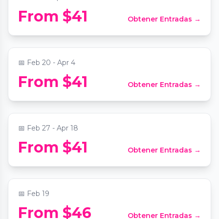
From $41
Obtener Entradas →
Candlelight: Tribute to Fleetwood Mac
📍
The Chapel on Sycamore
📅
Feb 20 - Apr 4
From $41
Obtener Entradas →
Candlelight: Hip Hop on Strings
📍
The Chapel on Sycamore
📅
Feb 27 - Apr 18
From $41
Obtener Entradas →
Candlelight: Tribute to Adele
📍
Magnolia Hall
📅
Feb 19
From $46
Obtener Entradas →
Candlelight: Coldplay & Imagine Dragons