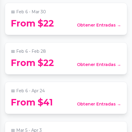
📅
Feb 6 - Mar 30
From $22
Obtener Entradas →
After Dark by Pink Puma
📍
Pullman Yards
📅
Feb 6 - Feb 28
From $22
Obtener Entradas →
Candlelight: Queen vs. ABBA
📍
The Chapel on Sycamore
📅
Feb 6 - Apr 24
Candlelight: Neo-Soul Favorites ft. Songs
From $41
Obtener Entradas →
by Prince, Childish Gambino, and More
📍
The Chapel on Sycamore
📅
Mar 5 - Apr 3