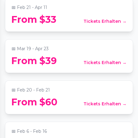
📅
Feb 21 - Apr 11
The Jazz Room: A Journey to the Heart of
From $33
Tickets Erhalten →
New Orleans
📍
Historic Glendale Theater
📅
Mar 19 - Apr 23
From $39
Tickets Erhalten →
Candlelight: 90s Hip-Hop on Strings
📍
The Biltmore Los Angeles
📅
Feb 20 - Feb 21
From $60
Tickets Erhalten →
Titanic: A Voyage Through Time
📍
LA Beverly Center
📅
Feb 6 - Feb 16