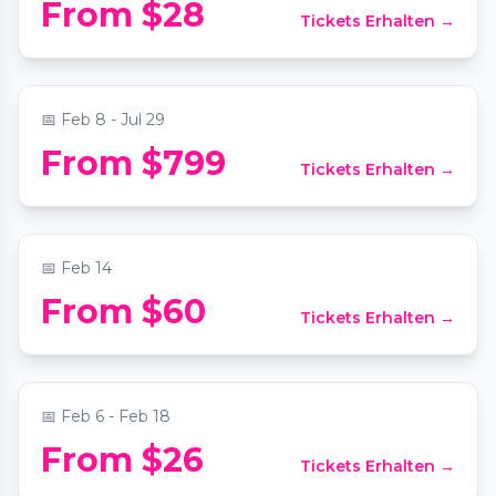
From $28
Tickets Erhalten →
Massage in Chocolate Spa and Floating
Tray of Champagne & Fruits
📍
Lotus Home Wellness Center and Spa
📅
Feb 8 - Jul 29
From $799
Tickets Erhalten →
Devotion: A Valentine’s Poetry Salon
📍
1233 Vine St
📅
Feb 14
Douglas “The Crooner” Roegiers: Frank
From $60
Tickets Erhalten →
Sinatra & Rat Pack Tribute Dinner Show
📍
Hawg Heaven BBQ & Gastro Pub
📅
Feb 6 - Feb 18
From $26
Tickets Erhalten →