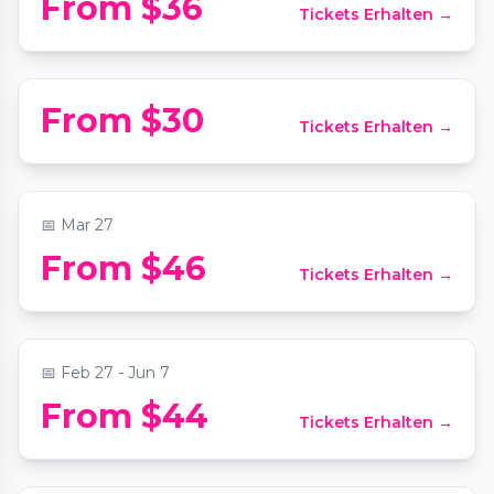
From $36
Tickets Erhalten →
Candlelight Koreatown: Queen vs. ABBA
📍
Immanuel Presbyterian Church
Candlelight Downtown LA: Tribute to
From $30
Tickets Erhalten →
Whitney Houston
📍
The Biltmore Los Angeles
📅
Mar 27
Candlelight Burbank: Tribute to Bad
From $46
Tickets Erhalten →
Bunny
📍
Los Angeles Equestrian Center
📅
Feb 27 - Jun 7
Candlelight Koreatown: Coldplay &
From $44
Tickets Erhalten →
Imagine Dragons
📍
Immanuel Presbyterian Church