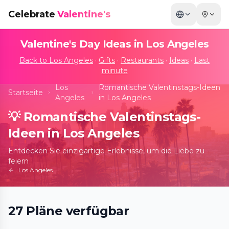
Celebrate
Valentine's
Valentine's Day Ideas in
Los Angeles
Back to
Los Angeles
·
Gifts
·
Restaurants
·
Ideas
·
Last
minute
Los
Romantische Valentinstags-Ideen
Startseite
Angeles
in Los Angeles
💡
Romantische Valentinstags-
Ideen in Los Angeles
Entdecken Sie einzigartige Erlebnisse, um die Liebe zu
feiern
Los Angeles
Bubble Planet: An Immersive Experience
27
Pläne
verfügbar
in Los Angeles