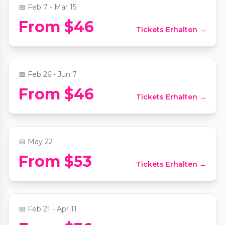
📅
Feb 7 - Mar 15
Candlelight Long Beach: Tribute to Juan
From $46
Tickets Erhalten →
Gabriel on Strings
📍
The Queen Mary - Queen's Salon
📅
Feb 26 - Jun 7
The Jazz Room: A Frank Sinatra & Louis
From $46
Tickets Erhalten →
Armstrong Tribute
📍
Historic Glendale Theater
📅
May 22
Candlelight: The Best of Bridgerton on
From $53
Tickets Erhalten →
Strings
📍
Immanuel Presbyterian Church
📅
Feb 21 - Apr 11