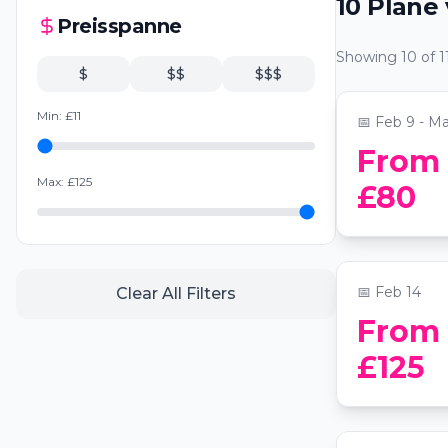
10
Pläne
Phantom o
Preisspanne
Afternoon
Showing
10
of
1
📍
Sofitel Lo
$
$$
$$$
Min:
£
11
📅
Feb 9 - Ma
From
Valentine'
Max:
£
125
£80
Bibliothè
📍
La Bibliot
📅
Feb 14
Clear All Filters
From
Valentine's
£125
The Chocol
📍
The Chocol