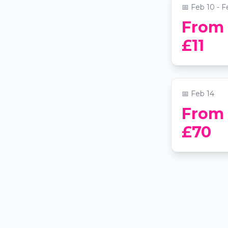
📅
Feb 10 - F
From
Valentine’
£11
Smith’s Bar
📍
Smith's Bar
📅
Feb 14
From
£70