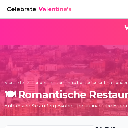
Celebrate
Valentine's
V
Startseite
London
Romantische Restaurants in Londo
🍽️
Romantische Restaura
Entdecken Sie außergewöhnliche kulinarische Erlebn