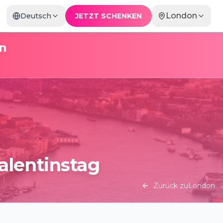
London
Deutsch
JETZT SCHENKEN
n
alentinstag
Zurück zu
London