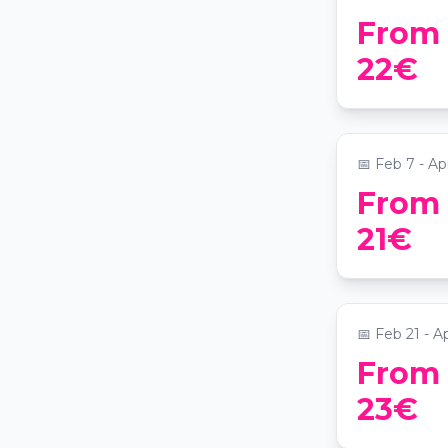
From
Candlelig
22€
Vivaldi
📍
Igreja de S
📅
Feb 7 - Ap
From
Candlelig
21€
Pink Floy
📍
EPIC SANA
📅
Feb 21 - Ap
From
Comédia 
23€
POUCO