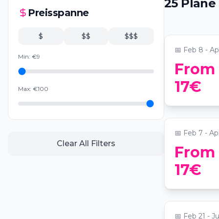
25
Pläne
ao Antigo 
Preisspanne
📍
Sala Subterrânea
$
$$
$$$
📅
Feb 8 - Ap
Min:
€
9
From
Candlelig
17€
Max:
€
100
Beatles
📍
Altis Grand
📅
Feb 7 - Ap
Clear All Filters
From
Candlelig
17€
Zimmer
📍
EPIC SANA
📅
Feb 21 - J