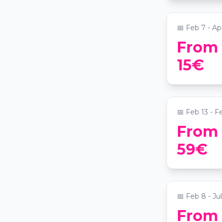
📍
SEPARADO
📅
Feb 7 - Ap
From
Dinner Esp
15€
Amor com 
dedicados 
📍
Magic Momen
📅
Feb 13 - F
From
Tour de v
59€
passeio pe
📍
Praça Mar
📅
Feb 8 - Jul
From