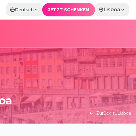
Lisboa
Deutsch
JETZT SCHENKEN
boa
Zurück zu
Lisboa
Candlelight: Especial de Dia