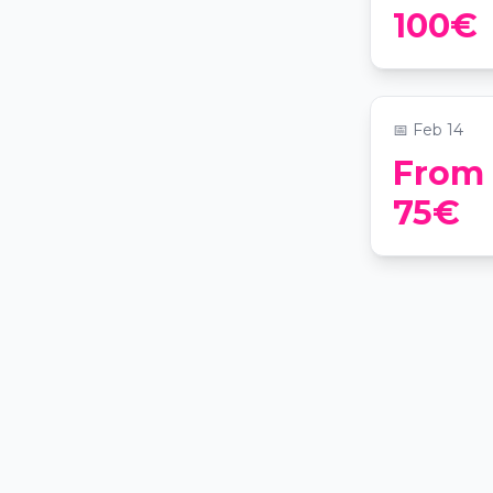
Valentine'
100€
Hyatt Reg
📍
Hyatt Reg
📅
Feb 14
From
75€