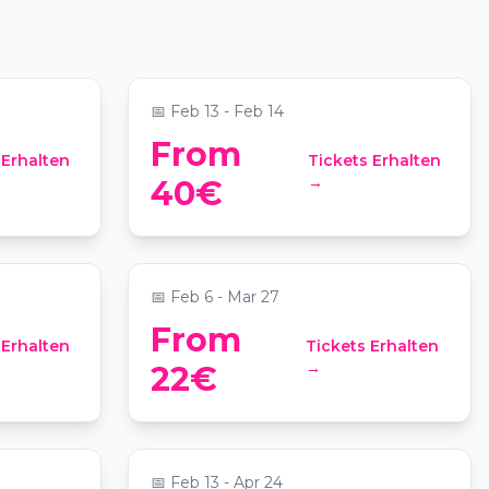
dos Namorados
📍
Altis Grand Hotel
📅
Feb 13 - Feb 14
From
 Erhalten
Tickets Erhalten
 de
Candlelight: O melhor dos
→
40€
ABBA
📍
Altis Grand Hotel
📅
Feb 6 - Mar 27
From
 Erhalten
Tickets Erhalten
vs
Candlelight: O Melhor de Joe
→
22€
Hisaishi
📍
Altis Grand Hotel
📅
Feb 13 - Apr 24