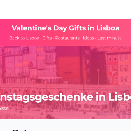
Valentine's Day Gifts in
Lisboa
Back to
Lisboa
·
Gifts
·
Restaurants
·
Ideas
·
Last minute
instagsgeschenke in Lis
isse
 de Quéops: Viagem
AirOtic – Edição Love Struck