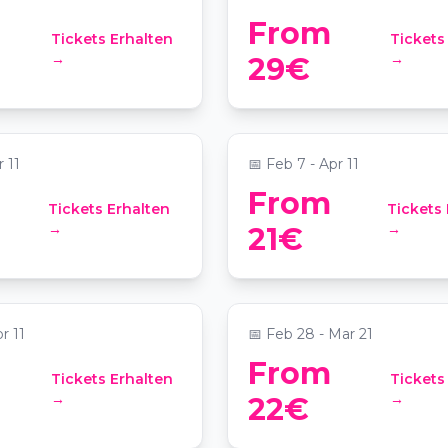
From
Tickets Erhalten
Tickets
ht: O melhor de
Candlelight: Composi
→
→
29€
intemporais como Moz
Bach e outros
anta Catarina
📍
Igreja de Santa Catarina
r 11
📅
Feb 7 - Apr 11
From
Tickets Erhalten
Tickets 
ht: O melhor dos
Candlelight: O Melhor
→
→
21€
d
Anos 80
 Marquês Hotel
📍
EPIC SANA Marquês Hote
r 11
📅
Feb 28 - Mar 21
From
Tickets Erhalten
Tickets
SEPARADOS... MAS
Comédia AMOR E RE
→
→
22€
SOCIAIS