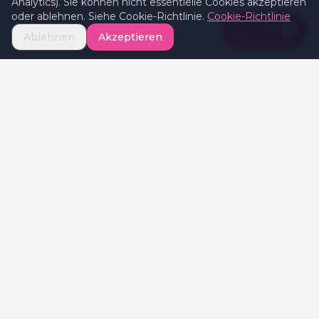
Analytics). Sie können nicht essentielle Cookies akzeptieren
oder ablehnen. Siehe Cookie-Richtlinie.
Cookie-Richtlinie
Filters
1
Ablehnen
Akzeptieren
Celebrate
Valentine's
Celebratevalentines.com ist Ihr globaler
Guide für Valentinstag-Erlebnisse und hilft
Paaren, die besten Geschenke, Restaurants
und romantischen Ideen in ihrer Stadt zu