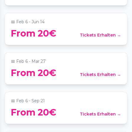
📍
Kollwitzplatz
📅
Feb 6 - Jun 14
Paarzeit Schatzsuche: Mission Berlin
From 20€
Tickets Erhalten →
Prenzlauer Berg
📍
Kollwitzplatz
📅
Feb 6 - Mar 27
Paarmomente: Prenzlauer Berg für Zwei
From 20€
Tickets Erhalten →
- Die Schatzsuche
📍
Wörther Str. 37
📅
Feb 6 - Sep 21
Berlin Between Love and War Outdoor
From 20€
Tickets Erhalten →
Exploration Game
📍
Alexanderplatz 1