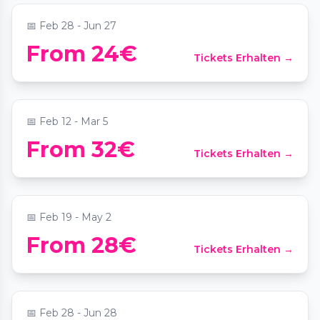
📅
Feb 28 - Jun 27
Candlelight: Best of Bridgerton on
From 24€
Tickets Erhalten →
Strings
📍
Heilig-Kreuz-Kirche Berlin
📅
Feb 12 - Mar 5
The Jazz Room: Tribut an Frank Sinatra &
From 32€
Tickets Erhalten →
Louis Armstrong
📍
Colosseum Berlin
📅
Feb 19 - May 2
Candlelight: Coldplay meets Imagine
From 28€
Tickets Erhalten →
Dragons
📍
Meistersaal
📅
Feb 28 - Jun 28