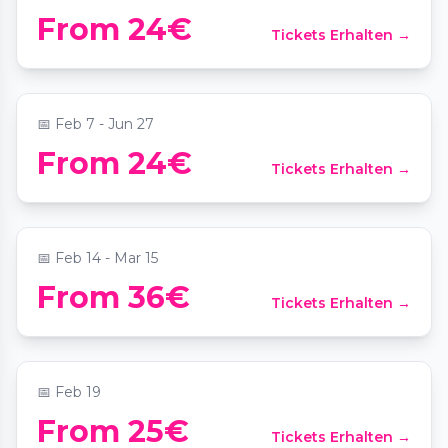
From 24€
Tickets Erhalten →
Candlelight: Vivaldis „Vier Jahreszeiten“
📍
Meistersaal
📅
Feb 7 - Jun 27
From 24€
Tickets Erhalten →
Neon Brush: Malerlebnis im Dunkeln
📍
Playground - Creative Space
📅
Feb 14 - Mar 15
From 36€
Tickets Erhalten →
Candlelight: Valentinstagsspecial
📍
Französischer Dom
📅
Feb 19
From 25€
Tickets Erhalten →
Candlelight: Tribut an Hans Zimmer