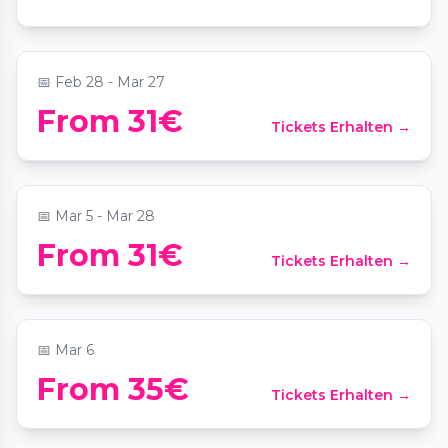
📍
Französischer Dom
📅
Feb 28 - Mar 27
From 31€
Tickets Erhalten →
Candlelight: Vivaldis „Vier Jahreszeiten“
📍
Französischer Dom
📅
Mar 5 - Mar 28
From 31€
Tickets Erhalten →
Candlelight: Ed Sheeran meets Coldplay
📍
Heilig-Kreuz-Kirche Berlin
📅
Mar 6
From 35€
Tickets Erhalten →
Candlelight: Queen meets ABBA
📍
Meistersaal