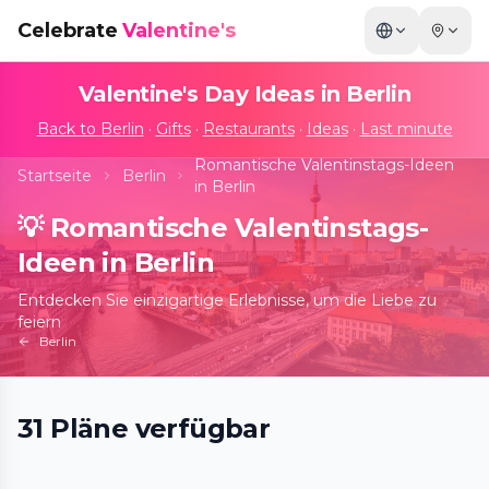
Celebrate
Valentine's
Valentine's Day Ideas in
Berlin
Back to
Berlin
·
Gifts
·
Restaurants
·
Ideas
·
Last minute
Romantische Valentinstags-Ideen
Startseite
Berlin
in Berlin
💡
Romantische Valentinstags-
Ideen in Berlin
Entdecken Sie einzigartige Erlebnisse, um die Liebe zu
feiern
Berlin
Bubble Planet: Das Erlebnismuseum für
31
Pläne
verfügbar
alle Sinne
📍
Arena Berlin