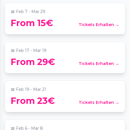
📅
Feb 7 - Mar 29
Ballet of Lights: Dornröschen in einer
From 15€
Tickets Erhalten →
funkelnden Show
📍
Theater im Delphi
📅
Feb 17 - Mar 19
From 29€
Tickets Erhalten →
Candlelight: Tribut an Hans Zimmer
📍
Französischer Dom
📅
Feb 19 - Mar 21
From 23€
Tickets Erhalten →
Machu Picchu: Reise zur verlorenen Stadt
📍
Kantgaragenpalast
📅
Feb 6 - Mar 8