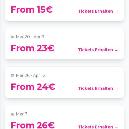
From 15€
Tickets Erhalten →
Candlelight: Tribut an Phil Collins
📍
Französischer Dom
📅
Mar 20 - Apr 9
From 23€
Tickets Erhalten →
Candlelight: Ed Sheeran meets Coldplay
📍
Französischer Dom
📅
Mar 26 - Apr 12
From 24€
Tickets Erhalten →
Candlelight: Queen meets ABBA
📍
Französischer Dom
📅
Mar 7
From 26€
Tickets Erhalten →
Candlelight: Tribut an Adele