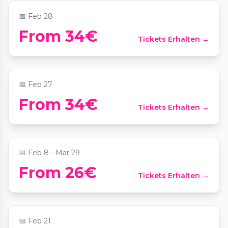
📅
Feb 28
From 34€
Tickets Erhalten →
Candlelight: Tribut an Metallica
📍
Heilig-Kreuz-Kirche Berlin
📅
Feb 27
Bubble Planet: Das Erlebnismuseum für
From 34€
Tickets Erhalten →
alle Sinne - Geburtstag
📍
Arena Berlin
📅
Feb 8 - Mar 29
From 26€
Tickets Erhalten →
The Jazz Room: Hommage an Soul
📍
Colosseum Berlin
📅
Feb 21