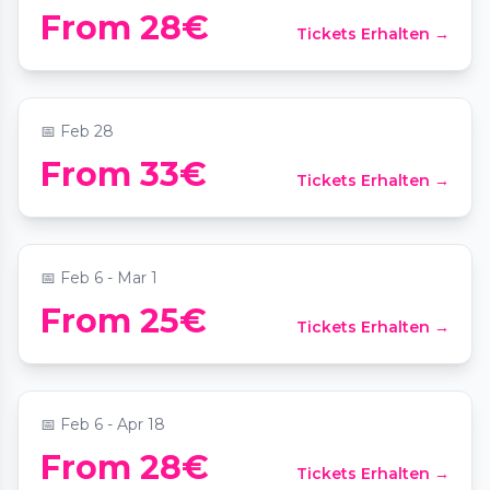
From 28€
Tickets Erhalten →
Candlelight: Tribut an Fairuz
📍
Heilig-Kreuz-Kirche Berlin
📅
Feb 28
Valentinstag: Paarzeit-Schatzsuche Berlin
From 33€
Tickets Erhalten →
Prenzlauer Berg
📍
Kollwitzstraße 62-64
📅
Feb 6 - Mar 1
English Comedy Showcase Including
From 25€
Tickets Erhalten →
Pizza in Berlin Mitte
📍
Comedy Club Kookaburra
📅
Feb 6 - Apr 18
Date Night Scavenger Hunt: Mission
From 28€
Tickets Erhalten →
Berlin