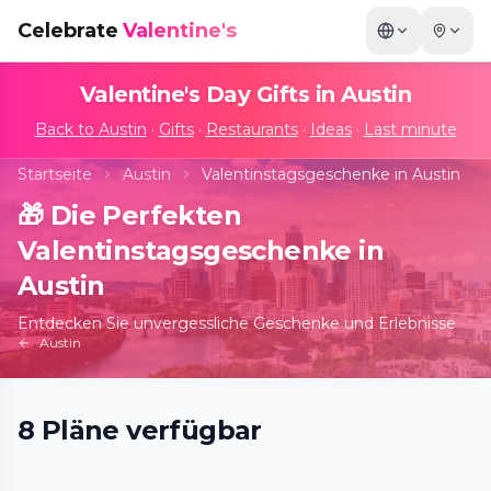
Celebrate
Valentine's
Valentine's Day Gifts in
Austin
Back to
Austin
·
Gifts
·
Restaurants
·
Ideas
·
Last minute
Startseite
Austin
Valentinstagsgeschenke in Austin
🎁
Die Perfekten
Valentinstagsgeschenke in
Austin
Entdecken Sie unvergessliche Geschenke und Erlebnisse
Austin
Horizon of Khufu: A Journey to Ancient
8
Pläne
verfügbar
Egypt
📍
VieVR