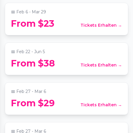
📅
Feb 6 - Mar 29
The Jazz Room: A Journey to the Heart of
From $23
Tickets Erhalten →
New Orleans
📍
Antone's Nightclub
📅
Feb 22 - Jun 5
From $38
Tickets Erhalten →
Candlelight: The Best of Hans Zimmer
📍
St David's Episcopal Church
📅
Feb 27 - Mar 6
From $29
Tickets Erhalten →
Candlelight: Coldplay & Imagine Dragons
📍
St David's Episcopal Church
📅
Feb 27 - Mar 6