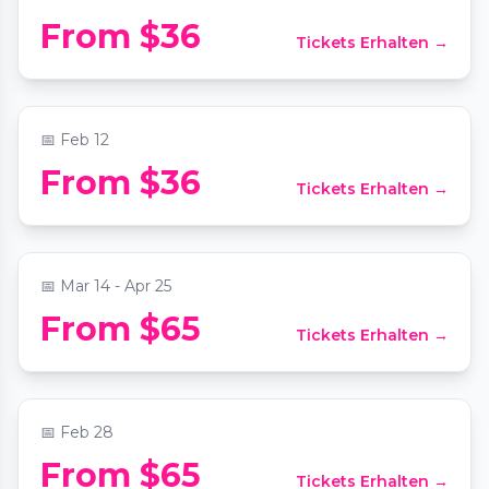
From $36
Tickets Erhalten →
Candlelight: Valentine’s Day Special
📍
AFS Cinema
📅
Feb 12
From $36
Tickets Erhalten →
Make Your Own Dumplings - Austin
📍
Café Crème
📅
Mar 14 - Apr 25
From $65
Tickets Erhalten →
Fresh Handmade Pasta - Austin
📍
Café Crème
📅
Feb 28
Valentine's Day Cookie Decorating in
From $65
Tickets Erhalten →
Austin